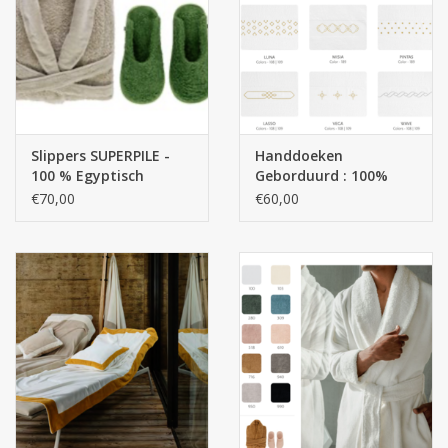
Slippers SUPERPILE -
Handdoeken
100 % Egyptisch
Geborduurd : 100%
katoen - GIZA / lange
Giza Egyptisch katoen
€70,00
€60,00
draad , / 700 g/m2
extra lange draden
650 gr / m 2