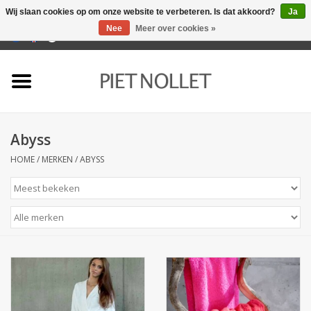
Wij slaan cookies op om onze website te verbeteren. Is dat akkoord?
Ja
Nee
Meer over cookies »
0 Artikelen - €0,00
Home
Ondergoed
Abyss
Badlinnen
HOME
/
MERKEN
/
ABYSS
Bedlinnen
Tafellinnen
Keukenlinnen
Sokken