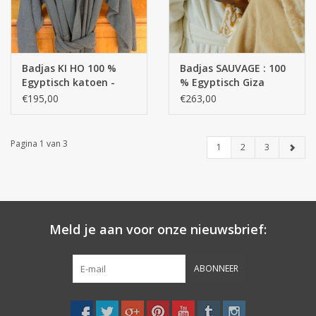
Badjas KI HO 100 %
Badjas SAUVAGE : 100
Egyptisch katoen -
% Egyptisch Giza
Giza 70 400 g /m2
katoen - Extra lange
€195,00
€263,00
draden / 550 g/m2
Pagina 1 van 3
1
2
3
Meld je aan voor onze nieuwsbrief:
ABONNEER