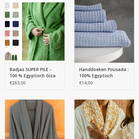
Badjas SUPER PILE -
Handdoeken Pousada :
100 % Egyptisch Giza
100% Egyptisch
katoen Extra lange
katoen Giza / Extra
€263,00
€14,00
draden / 700 g/m2
lange draad : 300
gr./m²