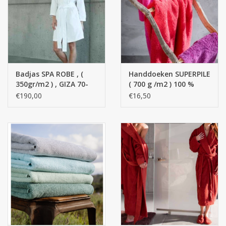
Zakdoeken
Pullover
Badjas SPA ROBE , (
Handdoeken SUPERPILE
Huis en nacht kledij ( HEREN
350gr/m2 ) , GIZA 70-
( 700 g /m2 ) 100 %
)
100% Egyptisch
Egyptisch katoen -
€190,00
€16,50
katoen
Giza 70 Extra lange
draden
Bag - tas
Kledij
Stof per meter
GESCHENK ARTIKELEN