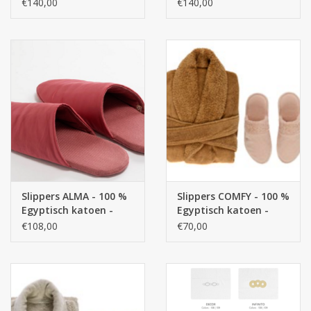
GIZA / lange draad , /
GIZA / lange draad , /
€140,00
€140,00
240 g/m2
580 g/m2
Slippers ALMA - 100 %
Slippers COMFY - 100 %
Egyptisch katoen -
Egyptisch katoen -
GIZA / lange draad , /
GIZA / lange draad /
€108,00
€70,00
580 g/m2
500 g/m2