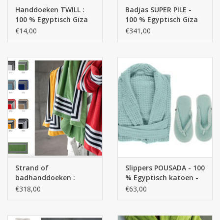
STRANDLINNEN
Handdoeken TWILL :
Badjas SUPER PILE -
100 % Egyptisch Giza
100 % Egyptisch Giza
katoen extra lange
katoen Extra lange
€14,00
€341,00
MAATWERK
draden - 500 g/m2
draden / 700 g/m2
Jacht en Zeilboten ,
handdoeken
Huis en nacht kledij (
DAMES )
Merken
Strand of
Slippers POUSADA - 100
badhanddoeken :
% Egyptisch katoen -
CANNES : 100 % Giza -
GIZA / lange draad , /
€318,00
€63,00
Egyptisch katoen ,
300 g/m2
extra lange draden
550 gr/ m2