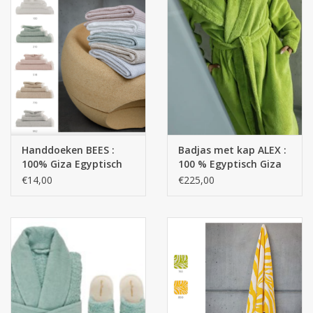
Handdoeken BEES :
Badjas met kap ALEX :
100% Giza Egyptisch
100 % Egyptisch Giza
katoen extra lange
katoen - Extra lange
€14,00
€225,00
draden : 300 g/m2
draden / 500 g/m2