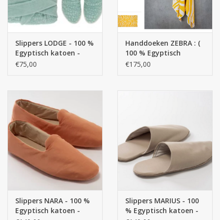
Slippers LODGE - 100 %
Handdoeken ZEBRA : (
Egyptisch katoen -
100 % Egyptisch
GIZA / lange draad , /
katoen - GIZA / lange
€75,00
€175,00
420 g/m2
draad / 400gr/m2 -
Copy
Slippers NARA - 100 %
Slippers MARIUS - 100
Egyptisch katoen -
% Egyptisch katoen -