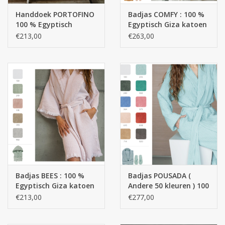
Handdoek PORTOFINO
Badjas COMFY : 100 %
100 % Egyptisch
Egyptisch Giza katoen
katoen - Giza 70 Extra
- Extra lange draden /
€213,00
€263,00
lange draden 550 g
500 g/m2
/m2
Badjas BEES : 100 %
Badjas POUSADA (
Egyptisch Giza katoen
Andere 50 kleuren ) 100
- Extra lange draden /
% Egyptisch katoen -
€213,00
€277,00
350 g/m2 ( met kap )
Giza 70 Extra lange
draden - 300 g/m2