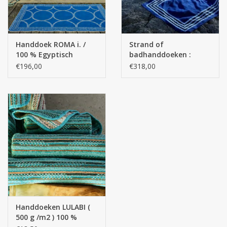
Handdoek ROMA i. /
Strand of
100 % Egyptisch
badhanddoeken :
katoen - Giza 70 Extra
CANNES : 100 % Giza -
€196,00
€318,00
lange draden ( 450
Egyptisch katoen ,
g/m2 )
extra lange draden
550 gr/ m2
Handdoeken LULABI (
500 g /m2 ) 100 %