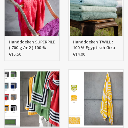
Zakdoeken
Pullover
Handdoeken SUPERPILE
Handdoeken TWILL :
Huis en nacht kledij ( HEREN
( 700 g /m2 ) 100 %
100 % Egyptisch Giza
)
Egyptisch katoen -
katoen extra lange
€16,50
€14,00
Giza 70 Extra lange
draden - 500 g/m2
draden
Bag - tas
Kledij
Stof per meter
GESCHENK ARTIKELEN