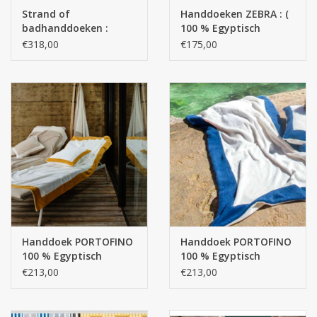
STRANDLINNEN
Strand of
Handdoeken ZEBRA : (
badhanddoeken :
100 % Egyptisch
CANNES : 100 % Giza -
katoen - GIZA / lange
€318,00
€175,00
MAATWERK
Egyptisch katoen ,
draad / 400gr/m2 -
extra lange draden
Copy
550 gr/ m2
Jacht en Zeilboten ,
handdoeken
Huis en nacht kledij (
DAMES )
Merken
Handdoek PORTOFINO
Handdoek PORTOFINO
100 % Egyptisch
100 % Egyptisch
katoen - Giza 70 Extra
katoen - Giza 70 Extra
€213,00
€213,00
lange draden 550 g
lange draden 550 g
/m2
/m2 -