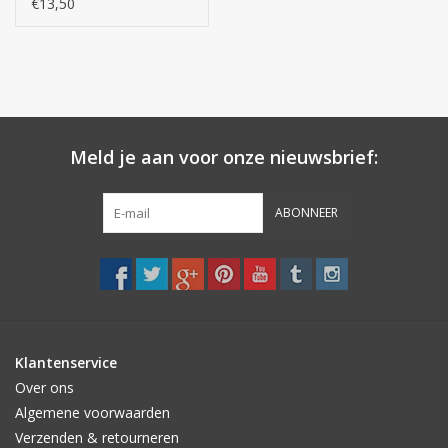
Egyptisch katoen -
€13,50
Giza 70 Extra lange
draden
Meld je aan voor onze nieuwsbrief:
ABONNEER
Klantenservice
Over ons
Algemene voorwaarden
Verzenden & retourneren