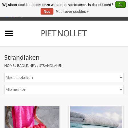
Wij slaan cookies op om onze website te verbeteren. Is dat akkoord?
Ja
Nee
Meer over cookies »
0 Artikelen - €0,00
Home
Ondergoed
Strandlaken
Badlinnen
HOME
/
BADLINNEN
/
STRANDLAKEN
Bedlinnen
Tafellinnen
Keukenlinnen
Sokken