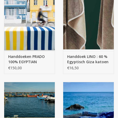
Handdoeken PRADO
Handdoek LINO : 60 %
100% EGYPTIAN
Egyptisch Giza katoen
COTTON | 400gr/m2 |
, extra lange draden -
€150,00
€16,50
GIZA 70
40 % Linnen / 550 g/m2