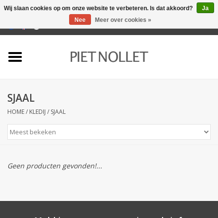
Wij slaan cookies op om onze website te verbeteren. Is dat akkoord?
Ja
Nee
Meer over cookies »
0 Artikelen - €0,00
Home
Ondergoed
SJAAL
Badlinnen
HOME
/
KLEDIJ
/
SJAAL
Bedlinnen
Tafellinnen
Geen producten gevonden!...
Keukenlinnen
Sokken