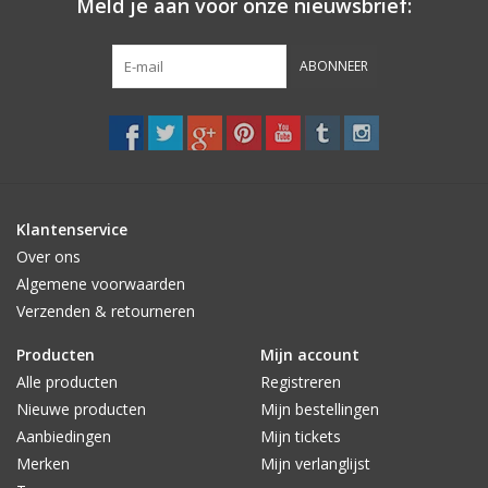
Meld je aan voor onze nieuwsbrief:
Zakdoeken
ABONNEER
Pullover
Huis en nacht kledij ( HEREN
)
Klantenservice
Bag - tas
Over ons
Algemene voorwaarden
Verzenden & retourneren
Kledij
Producten
Mijn account
Stof per meter
Alle producten
Registreren
Nieuwe producten
Mijn bestellingen
Aanbiedingen
Mijn tickets
GESCHENK ARTIKELEN
Merken
Mijn verlanglijst