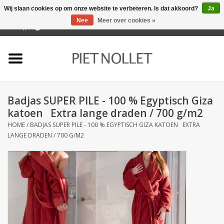
Wij slaan cookies op om onze website te verbeteren. Is dat akkoord?
Ja
Nee
Meer over cookies »
0 Artikelen - €0,00
Home
Ondergoed
Badjas SUPER PILE - 100 % Egyptisch Giza
Badlinnen
katoen Extra lange draden / 700 g/m2
HOME
/
BADJAS SUPER PILE - 100 % EGYPTISCH GIZA KATOEN EXTRA
Bedlinnen
LANGE DRADEN / 700 G/M2
Tafellinnen
Keukenlinnen
Sokken