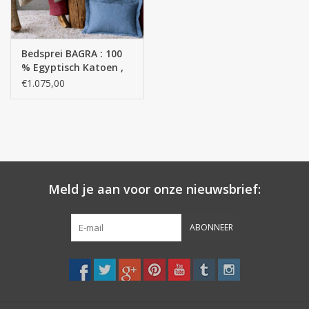
Bedsprei BAGRA : 100
% Egyptisch Katoen ,
extra lange draad -
€1.075,00
400 g/m2
Meld je aan voor onze nieuwsbrief:
ABONNEER