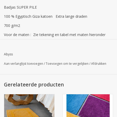
Badjas SUPER PILE
100 % Egyptisch Giza katoen Extra lange draden
700 g/m2
Voor de maten : Zie tekening en tabel met maten hieronder
Is wasbaar in de machine op 60 °
Abyss
10 kleuren in standaard prijzen
Aan verlanglijst toevoegen
/
Toevoegen om te vergelijken
/
Afdrukken
50 andere kleuren is iets duurder , zie op webshop bij andere
badjassen Super Pile
Gerelateerde producten
Deze duurzame - Badjas in SUPER PILE - is zacht, pluche,
luxueus,
en is verkrijgbaar in 60 kleuren die coördineren met de Abyss
Super PILE handdoeken