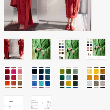
Zakdoeken
Pullover
Huis en nacht kledij ( HEREN
)
Bag - tas
Kledij
Stof per meter
GESCHENK ARTIKELEN