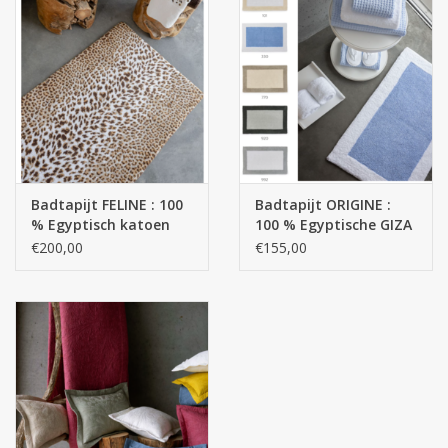
Badtapijt FELINE : 100
Badtapijt ORIGINE :
% Egyptisch katoen
100 % Egyptische GIZA
GIZA lange draad /
katoen lange draden -
€200,00
€155,00
1900 g/m2
2200 g/m2