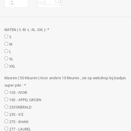
STRANDLINNEN
MAATWERK
MATEN ( S -M -L -XL -XXL ):
*
Jacht en Zeilboten ,
S
handdoeken
M
L
XL
Huis en nacht kledij (
XXL
DAMES )
Kleuren ( 50 Kleuren ) Voor andere 10 kleuren , zie op webshop bij badjas
Merken
super pile :
*
103 - IVOIR
165 - APPEL GROEN
230 EMERALD
235 - ICE
275 - KHAKI
277 - LAUREL