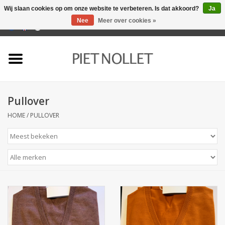
Wij slaan cookies op om onze website te verbeteren. Is dat akkoord?
Ja
Nee
Meer over cookies »
0 Artikelen - €0,00
Home
Ondergoed
Pullover
Badlinnen
HOME
/
PULLOVER
Bedlinnen
Tafellinnen
Keukenlinnen
Sokken