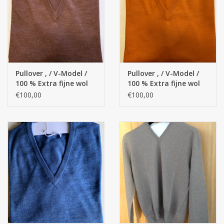
Zakdoeken
Pullover
Pullover , / V-Model /
Pullover , / V-Model /
Huis en nacht kledij ( HEREN
100 % Extra fijne wol
100 % Extra fijne wol
)
merino' s
merino' s
€100,00
€100,00
Bag - tas
Kledij
Stof per meter
GESCHENK ARTIKELEN