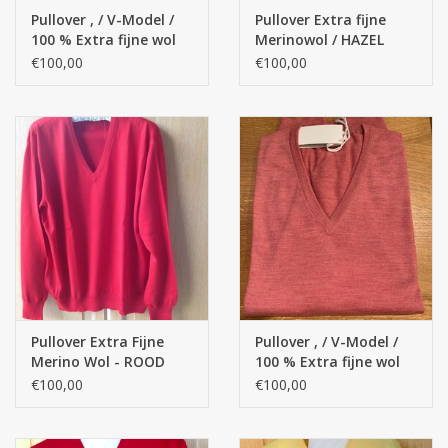
STRANDLINNEN
Pullover , / V-Model /
Pullover Extra fijne
100 % Extra fijne wol
Merinowol / HAZEL
merino' s
€100,00
€100,00
MAATWERK
Jacht en Zeilboten ,
handdoeken
Huis en nacht kledij (
DAMES )
Merken
Pullover Extra Fijne
Pullover , / V-Model /
Merino Wol - ROOD
100 % Extra fijne wol
merino' s
€100,00
€100,00