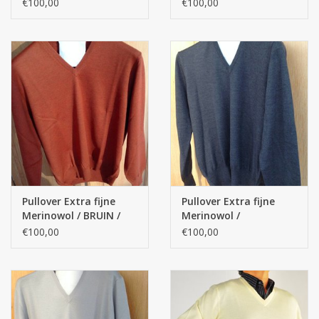
Wijnrood / V- model
Terracotta kleur
€100,00
€100,00
Pullover Extra fijne
Pullover Extra fijne
Merinowol / BRUIN /
Merinowol /
ROEI
ANTRACIET
€100,00
€100,00