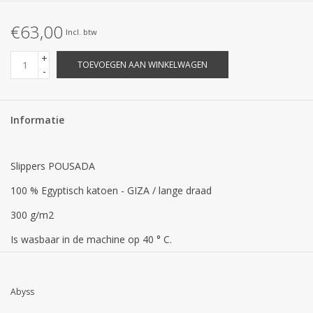
€63,00
Incl. btw
+
TOEVOEGEN AAN WINKELWAGEN
-
Informatie
Slippers POUSADA
100 % Egyptisch katoen - GIZA / lange draad
300 g/m2
Is wasbaar in de machine op 40 ° C.
Dit duurzame badtapijt " POUSADA " is zacht, pluche,
luxueus. en is verkrijgbaar in 1 KLEUR , die coördineren met de
Abyss
Abyss Super PILE en Twill handdoeken + BADJAS POUSADA