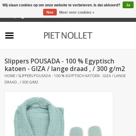
Wij slaan cookies op om onze website te verbeteren. Is dat akkoord?
Ja
Nee
Meer over cookies »
0 Artikelen - €0,00
Home
Ondergoed
Slippers POUSADA - 100 % Egyptisch
Badlinnen
katoen - GIZA / lange draad , / 300 g/m2
HOME
/
SLIPPERS POUSADA - 100 % EGYPTISCH KATOEN - GIZA / LANGE
Bedlinnen
DRAAD , / 300 G/M2
Tafellinnen
Keukenlinnen
Sokken