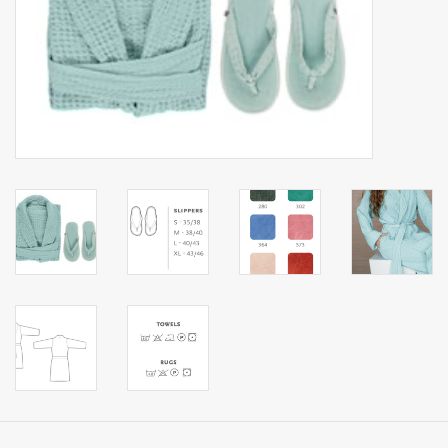
Zakdoeken
Pullover
Huis en nacht kledij ( HEREN
)
Bag - tas
Kledij
Stof per meter
GESCHENK ARTIKELEN