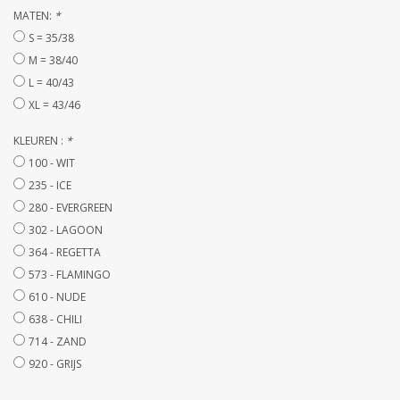
STRANDLINNEN
MATEN:
*
S = 35/38
MAATWERK
M = 38/40
L = 40/43
XL = 43/46
Jacht en Zeilboten ,
handdoeken
KLEUREN :
*
100 - WIT
Huis en nacht kledij (
235 - ICE
DAMES )
280 - EVERGREEN
302 - LAGOON
364 - REGETTA
Merken
573 - FLAMINGO
610 - NUDE
638 - CHILI
714 - ZAND
920 - GRIJS