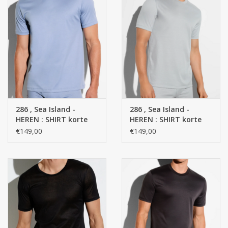
286 , Sea Island -
286 , Sea Island -
HEREN : SHIRT korte
HEREN : SHIRT korte
mouw SS - 100 %
mouw SS - 100 %
€149,00
€149,00
Katoen
Katoen