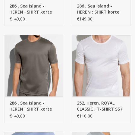
STRANDLINNEN
286 , Sea Island -
286 , Sea Island -
HEREN : SHIRT korte
HEREN : SHIRT korte
mouw SS - 100 %
mouw SS - 100 %
€149,00
€149,00
MAATWERK
Katoen
Katoen
Jacht en Zeilboten ,
handdoeken
Huis en nacht kledij (
DAMES )
Merken
286 , Sea Island -
252, Heren, ROYAL
HEREN : SHIRT korte
CLASSIC , T-SHIRT SS (
mouw SS - 100 %
Gebreid single jersey,
€149,00
€110,00
Katoen
dubbel
gemerceriseerd. ) ( 100
% Epytisch katoen )