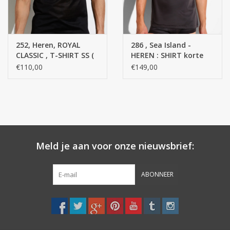
252, Heren, ROYAL
286 , Sea Island -
CLASSIC , T-SHIRT SS (
HEREN : SHIRT korte
Gebreid single jersey,
mouw SS - 100 %
€110,00
€149,00
dubbel
Katoen
gemerceriseerd. ) ( 100
% Epytisch katoen )
Meld je aan voor onze nieuwsbrief:
ABONNEER