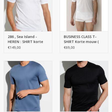
Zakdoeken
Pullover
286 , Sea Island -
BUSINESS CLASS T-
Huis en nacht kledij ( HEREN
HEREN : SHIRT korte
SHIRT Korte mouw (
)
mouw SS - 100 %
lage ronde hals ) /
€149,00
€69,00
Katoen
100% katoen,
gemerceriseerde
Bag - tas
garen, FINE RIB
Kledij
Stof per meter
GESCHENK ARTIKELEN