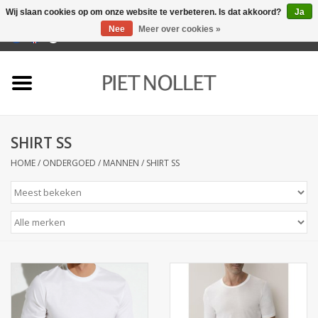
Wij slaan cookies op om onze website te verbeteren. Is dat akkoord?
Ja
Nee
Meer over cookies »
0 Artikelen - €0,00
Home
Ondergoed
SHIRT SS
Badlinnen
HOME
/
ONDERGOED
/
MANNEN
/
SHIRT SS
Bedlinnen
Tafellinnen
Keukenlinnen
Sokken