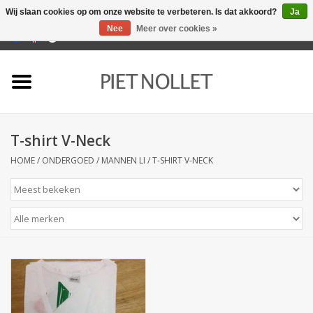
Wij slaan cookies op om onze website te verbeteren. Is dat akkoord?
Ja
Nee
Meer over cookies »
0 Artikelen - €0,00
Home
Ondergoed
T-shirt V-Neck
Badlinnen
HOME
/
ONDERGOED
/
MANNEN LI
/
T-SHIRT V-NECK
Bedlinnen
Tafellinnen
Keukenlinnen
Sokken