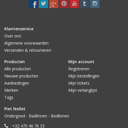
STRANDLINNEN
MAATWERK
Klantenservice
Jacht en Zeilboten ,
Over ons
handdoeken
Algemene voorwaarden
Verzenden & retourneren
Huis en nacht kledij (
Producten
Mijn account
DAMES )
Alle producten
Registreren
Nieuwe producten
Mijn bestellingen
Merken
Aanbiedingen
Mijn tickets
Merken
Mijn verlanglijst
Tags
Piet Nollet
Ondergoed - Badlinnen - Bedlinnen
+32 475 46 76 33