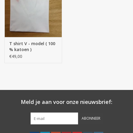
Zakdoeken
Pullover
T shirt V - model ( 100
Huis en nacht kledij ( HEREN
% katoen )
)
€49,00
Bag - tas
Kledij
Meld je aan voor onze nieuwsbrief:
Stof per meter
ABONNEER
GESCHENK ARTIKELEN