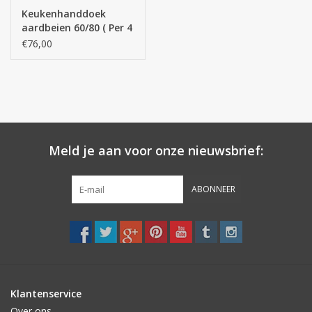
STRANDLINNEN
Keukenhanddoek
aardbeien 60/80 ( Per 4
stuks ) 100 % katoen )
€76,00
MAATWERK
Jacht en Zeilboten ,
handdoeken
Huis en nacht kledij (
Meld je aan voor onze nieuwsbrief:
DAMES )
ABONNEER
Merken
Klantenservice
Over ons