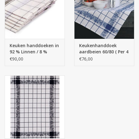
Zakdoeken
Pullover
Keuken handdoeken in
Keukenhanddoek
Huis en nacht kledij ( HEREN
92 % Linnen / 8 %
aardbeien 60/80 ( Per 4
)
katoen Per pak van 6
stuks ) 100 % katoen )
€90,00
€76,00
stuks ( = de prijs van 6
stuks )
Bag - tas
Kledij
Stof per meter
GESCHENK ARTIKELEN