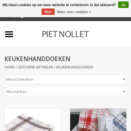
Wij slaan cookies op om onze website te verbeteren. Is dat akkoord?
Ja
Nee
Meer over cookies »
0 Artikelen - €0,00
Home
Ondergoed
KEUKENHANDDOEKEN
Badlinnen
HOME
/
GESCHENK ARTIKELEN
/
KEUKENHANDDOEKEN
Bedlinnen
Tafellinnen
Keukenlinnen
Sokken