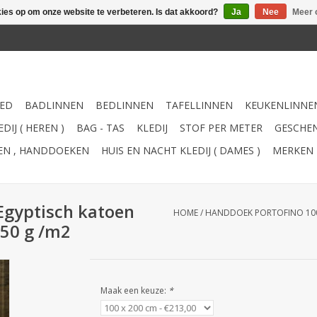
kies op om onze website te verbeteren. Is dat akkoord?
Ja
Nee
Meer 
ED
BADLINNEN
BEDLINNEN
TAFELLINNEN
KEUKENLINNE
DIJ ( HEREN )
BAG - TAS
KLEDIJ
STOF PER METER
GESCHEN
TEN , HANDDOEKEN
HUIS EN NACHT KLEDIJ ( DAMES )
MERKEN
gyptisch katoen
HOME
/
HANDDOEK PORTOFINO 100 
550 g /m2
Maak een keuze:
*