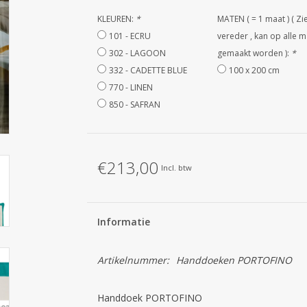
KLEUREN:
*
MATEN ( = 1 maat ) ( Zi
101 - ECRU
vereder , kan op alle 
302 - LAGOON
gemaakt worden ):
*
332 - CADETTE BLUE
100 x 200 cm
770 - LINEN
850 - SAFRAN
€213,00
Incl. btw
Informatie
Artikelnummer:
Handdoeken PORTOFINO
Handdoek PORTOFINO