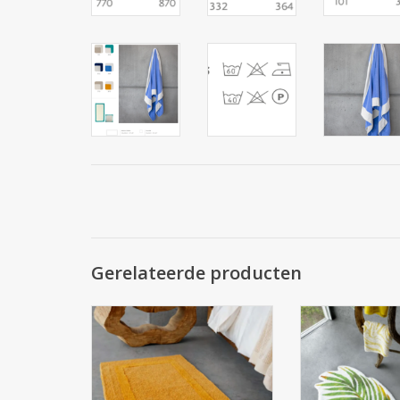
Gerelateerde producten
Badtapijt : REVERSIBLE ( 2200
Badtapij
g/m2 )
100 % Egyptisch k
lange dr
100 % Giza 70 Egyptisch katoen
, extra lange draden
1900 g