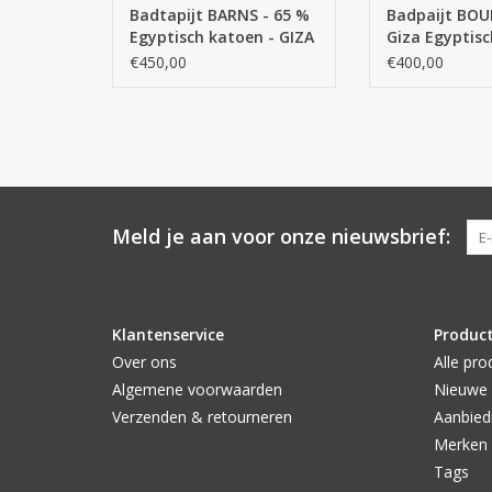
Dit is MAATWER
Badtapijt BARNS - 65 %
Badpaijt BOU
wordt niet te
Egyptisch katoen - GIZA
Giza Egyptisc
Dit is MAATWERK , MAATWERK
/ lange draad / 20 %
lange draad /
€450,00
€400,00
TOEVOEGEN AAN
wordt niet teruggenomen
Acryl / 15 % Lycra 2200
Lurex / 5 % Ac
g/m2
g/m2
TOEVOEGEN AAN WINKELWAGEN
Meld je aan voor onze nieuwsbrief:
Klantenservice
Produc
Over ons
Alle pro
Algemene voorwaarden
Nieuwe 
Verzenden & retourneren
Aanbied
Merken
Tags