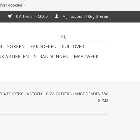
over cookies »
0 Artikelen - €0,00
Mijn account / Registreren
N
SOKKEN
ZAKDOEKEN
PULLOVER
K ARTIKELEN
STRANDLINNEN
MAATWERK
% EGYPTISCH KATOEN - GIZA 70 EXTRA LANGE DRADEN 550
G /M2