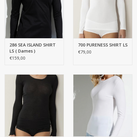
Zakdoeken
Pullover
286 SEA ISLAND SHIRT
700 PURENESS SHIRT LS
Huis en nacht kledij ( HEREN
LS ( Dames )
€79,00
)
€159,00
Bag - tas
Kledij
Stof per meter
GESCHENK ARTIKELEN