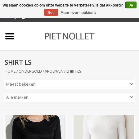
Wij slaan cookies op om onze website te verbeteren. Is dat akkoord?
Ja
Nee
Meer over cookies »
0 Artikelen - €0,00
Home
Ondergoed
SHIRT LS
Badlinnen
HOME
/
ONDERGOED
/
VROUWEN
/
SHIRT LS
Bedlinnen
Tafellinnen
Keukenlinnen
Sokken