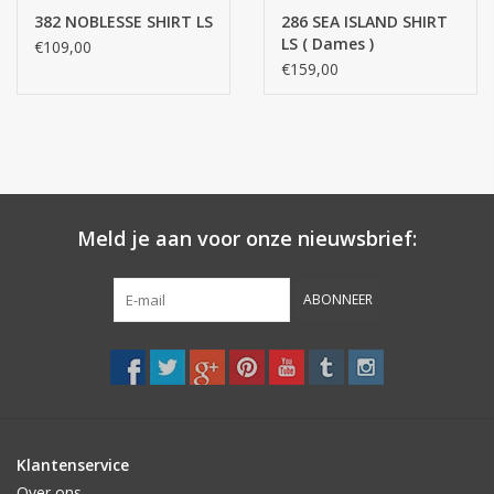
STRANDLINNEN
382 NOBLESSE SHIRT LS
286 SEA ISLAND SHIRT
LS ( Dames )
€109,00
€159,00
MAATWERK
Jacht en Zeilboten ,
handdoeken
Huis en nacht kledij (
Meld je aan voor onze nieuwsbrief:
DAMES )
ABONNEER
Merken
Klantenservice
Over ons