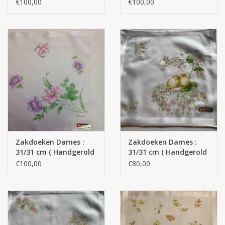
)
)
€100,00
€100,00
Zakdoeken Dames :
Zakdoeken Dames :
31/31 cm ( Handgerold
31/31 cm ( Handgerold
)
)
€100,00
€80,00