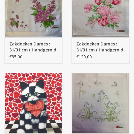
Zakdoeken
Pullover
Zakdoeken Dames :
Zakdoeken Dames :
Huis en nacht kledij ( HEREN
31/31 cm ( Handgerold
31/31 cm ( Handgerold
)
) -
)
€85,00
€120,00
Bag - tas
Kledij
Stof per meter
GESCHENK ARTIKELEN