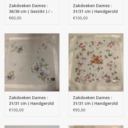
STRANDLINNEN
Zakdoeken Dames :
Zakdoeken Dames :
36/36 cm ( Gestikt ) / -
31/31 cm ( Handgerold
)
€60,00
€100,00
MAATWERK
Jacht en Zeilboten ,
handdoeken
Huis en nacht kledij (
DAMES )
Merken
Zakdoeken Dames :
Zakdoeken Dames :
31/31 cm ( Handgerold
31/31 cm ( Handgerold
)
)
€100,00
€90,00