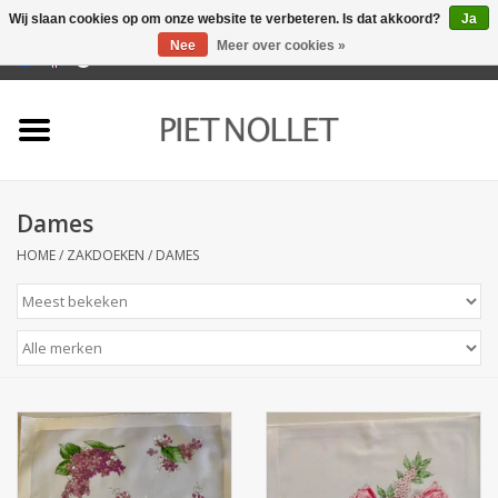
Wij slaan cookies op om onze website te verbeteren. Is dat akkoord?
Ja
Nee
Meer over cookies »
0 Artikelen - €0,00
Home
Ondergoed
Dames
Badlinnen
HOME
/
ZAKDOEKEN
/
DAMES
Bedlinnen
Tafellinnen
Keukenlinnen
Sokken