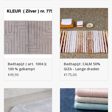
Badtapijt ( art. 1004 )(
Badtapijt: CALM 50%
100 % gekampt
GIZA - Lange draden
katoen )
van Egyptisch katoen -
€49,90
€175,00
50% Modal 2700 gr / m
2