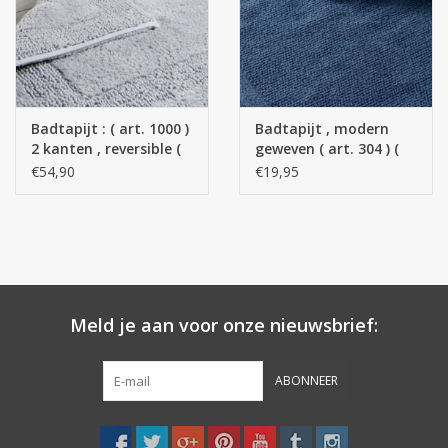
Badtapijt : ( art. 1000 )
Badtapijt , modern
2 kanten , reversible (
geweven ( art. 304 ) (
100 % gekampt
100 % katoen )
€54,90
€19,95
katoen )
Meld je aan voor onze nieuwsbrief:
ABONNEER