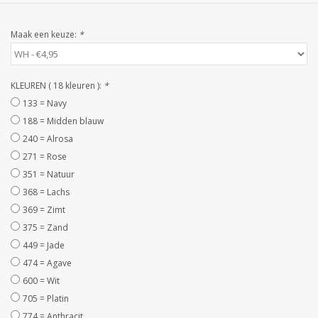
STRANDLINNEN
Maak een keuze:
*
MAATWERK
KLEUREN ( 18 kleuren ):
*
Jacht en Zeilboten ,
133 = Navy
handdoeken
188 = Midden blauw
240 = Alrosa
Huis en nacht kledij (
271 = Rose
DAMES )
351 = Natuur
368 = Lachs
Merken
369 = Zimt
375 = Zand
449 = Jade
474 = Agave
600 = Wit
705 = Platin
774 = Anthracit