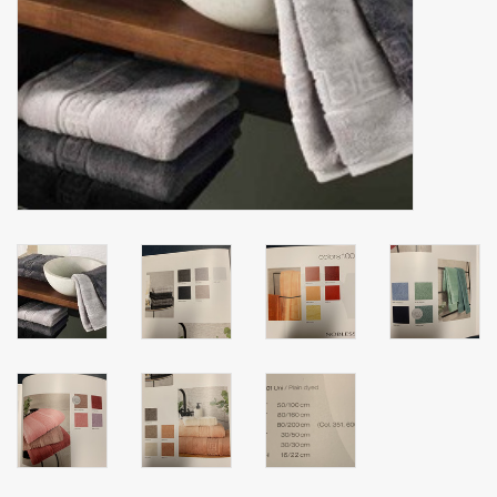
Zakdoeken
Pullover
Huis en nacht kledij ( HEREN
)
Bag - tas
Kledij
Stof per meter
GESCHENK ARTIKELEN