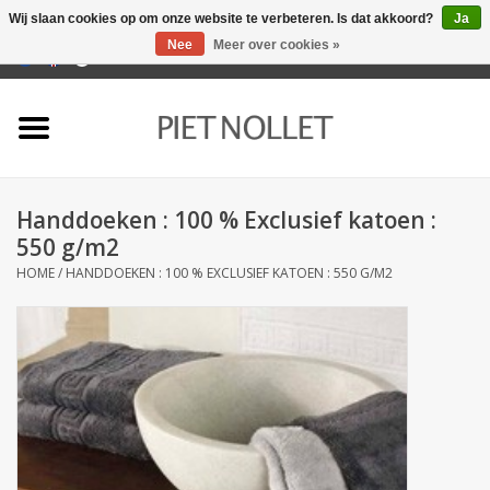
Wij slaan cookies op om onze website te verbeteren. Is dat akkoord?
Ja
Nee
Meer over cookies »
0 Artikelen - €0,00
Home
Ondergoed
Handdoeken : 100 % Exclusief katoen :
Badlinnen
550 g/m2
HOME
/
HANDDOEKEN : 100 % EXCLUSIEF KATOEN : 550 G/M2
Bedlinnen
Tafellinnen
Keukenlinnen
Sokken