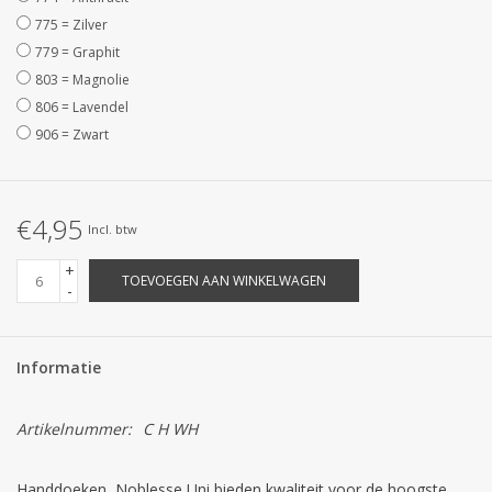
775 = Zilver
779 = Graphit
803 = Magnolie
806 = Lavendel
906 = Zwart
€4,95
Incl. btw
+
TOEVOEGEN AAN WINKELWAGEN
-
Informatie
Artikelnummer:
C H WH
Handdoeken Noblesse Uni bieden kwaliteit voor de hoogste