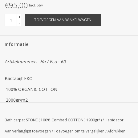
€95,00
STRANDLINNEN
Incl. btw
+
TOEVOEGEN AAN WINKELWAGEN
MAATWERK
-
Jacht en Zeilboten ,
Informatie
handdoeken
Artikelnummer:
Ha / Eco - 60
Huis en nacht kledij (
DAMES )
Badtapijt EKO
Merken
100% ORGANIC COTTON
2000gr/m2
Bath carpet STONE ( 100% Combed COTTON ) 1900gr/ )
/
Habidecor
Aan verlanglijst toevoegen
/
Toevoegen om te vergelijken
/
Afdrukken