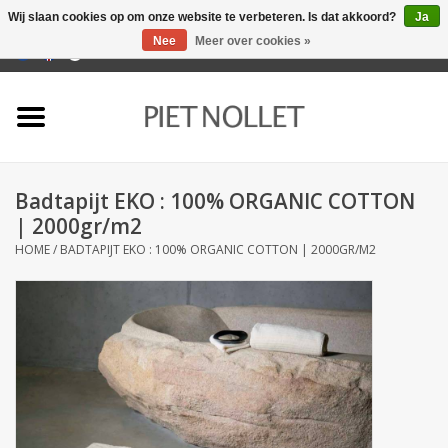
Wij slaan cookies op om onze website te verbeteren. Is dat akkoord?
Ja
Nee
Meer over cookies »
0 Artikelen - €0,00
Home
Ondergoed
Badtapijt EKO : 100% ORGANIC COTTON
Badlinnen
| 2000gr/m2
HOME
/
BADTAPIJT EKO : 100% ORGANIC COTTON | 2000GR/M2
Bedlinnen
Tafellinnen
Keukenlinnen
Sokken