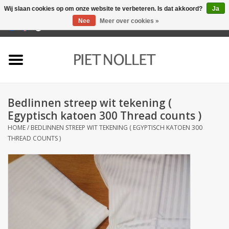
Wij slaan cookies op om onze website te verbeteren. Is dat akkoord?
Ja
Nee
Meer over cookies »
0 Artikelen - €0,00
Home
Ondergoed
Bedlinnen streep wit tekening (
Badlinnen
Egyptisch katoen 300 Thread counts )
HOME
/
BEDLINNEN STREEP WIT TEKENING ( EGYPTISCH KATOEN 300
Bedlinnen
THREAD COUNTS )
Tafellinnen
Keukenlinnen
Sokken