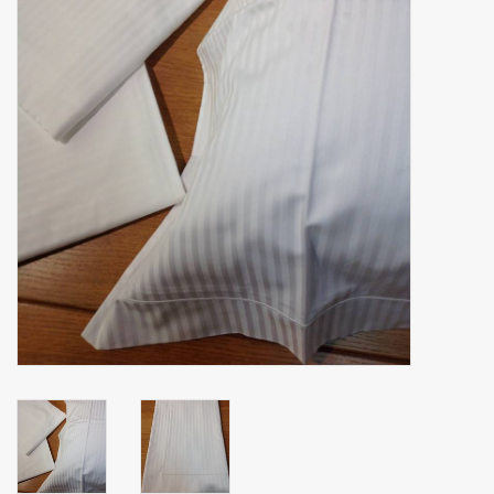
Zakdoeken
Pullover
Huis en nacht kledij ( HEREN
)
Bag - tas
Kledij
Stof per meter
GESCHENK ARTIKELEN