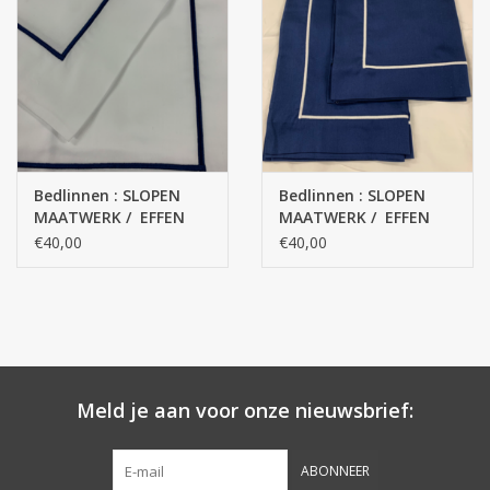
Bedlinnen : SLOPEN
Bedlinnen : SLOPEN
MAATWERK / EFFEN
MAATWERK / EFFEN
KLEUREN TOP
KLEUREN TOP
€40,00
€40,00
KWALITEIT Satin - 100
KWALITEIT Satin - 100
% Egyptisch katoen /
% Egyptisch katoen /
300 Thread Counts
300 Thread Counts
Meld je aan voor onze nieuwsbrief:
ABONNEER