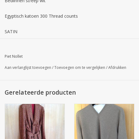
Bedlinnen streep wit
Egyptisch katoen 300 Thread counts
SATIN
Dit is MAATWERK , MAATWERK wordt niet teruggenomen
Piet Nollet
Levertijd : ongeveer 2 weken
Aan verlanglijst toevoegen
/
Toevoegen om te vergelijken
/
Afdrukken
Wasbaar 60 °
Gerelateerde producten