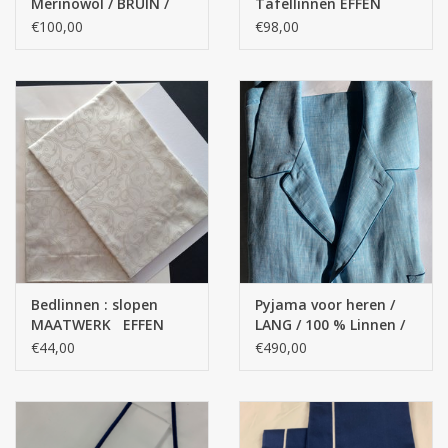
Merinowol / BRUIN /
Tafellinnen EFFEN
ROEI
KLEUREN / Egyptisch
€100,00
€98,00
katoen
Bedlinnen : slopen
Pyjama voor heren /
MAATWERK EFFEN
LANG / 100 % Linnen /
KLEUREN / 600 Thread
Topkwaliteit
€44,00
€490,00
Counts