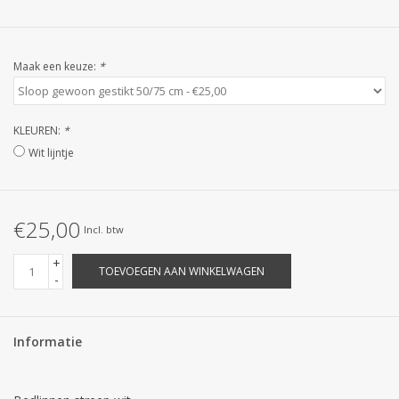
STRANDLINNEN
MAATWERK
Maak een keuze:
*
Jacht en Zeilboten ,
handdoeken
KLEUREN:
*
Wit lijntje
Huis en nacht kledij (
DAMES )
€25,00
Incl. btw
Merken
+
TOEVOEGEN AAN WINKELWAGEN
-
Informatie