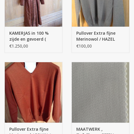
KAMERJAS in 100 %
Pullover Extra fijne
zijde en gevoerd (
Merinowol / HAZEL
binnenkant )met 100
€1.250,00
€100,00
% zijde effen
Pullover Extra fijne
MAATWERK ,