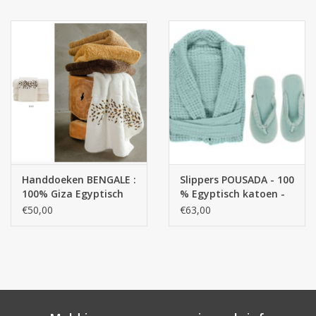
Handdoeken BENGALE :
Slippers POUSADA - 100
100% Giza Egyptisch
% Egyptisch katoen -
katoen extra lange
GIZA / lange draad , /
€50,00
€63,00
draden 650 gr / m 2
300 g/m2