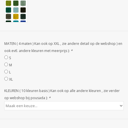
STRANDLINNEN
MAATWERK
Jacht en Zeilboten ,
handdoeken
MATEN ( 4 maten ) Kan ook op XXL , zie andere detail op de webshop ) en
ook evtl. andere kleuren met meerprijs ):
*
S
Huis en nacht kledij (
M
DAMES )
L
XL
Merken
KLEUREN ( 10 kleuren basis ) Kan ook op alle andere kleuren , zie verder
op webshop bij pousada ):
*