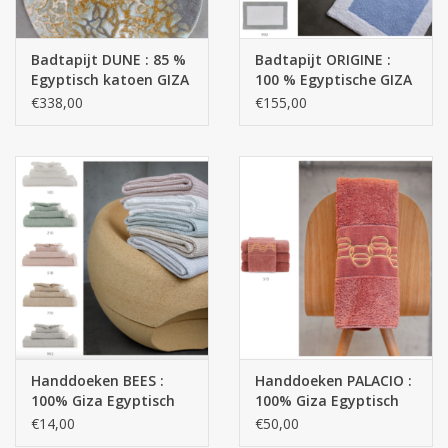
Badtapijt DUNE : 85 %
Badtapijt ORIGINE :
Egyptisch katoen GIZA
100 % Egyptische GIZA
lange draad / 8 % Acryl
katoen lange draden -
€338,00
€155,00
/ 7 % LUREX 2200 g/m2
2200 g/m2
Handdoeken BEES :
Handdoeken PALACIO :
100% Giza Egyptisch
100% Giza Egyptisch
katoen extra lange
katoen extra lange
€14,00
€50,00
draden : 300 g/m2
draden 650 gr / m 2