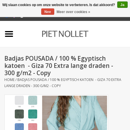
Wij slaan cookies op om onze website te verbeteren. Is dat akkoord?
Ja
Nee
Meer over cookies »
0 Artikelen - €0,00
Home
Ondergoed
Badjas POUSADA / 100 % Egyptisch
Badlinnen
katoen - Giza 70 Extra lange draden -
300 g/m2 - Copy
Bedlinnen
HOME
/
BADJAS POUSADA / 100 % EGYPTISCH KATOEN - GIZA 70 EXTRA
LANGE DRADEN - 300 G/M2 - COPY
Tafellinnen
Keukenlinnen
Sokken