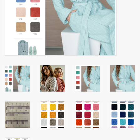
Zakdoeken
Pullover
Huis en nacht kledij ( HEREN
)
Bag - tas
Kledij
Stof per meter
GESCHENK ARTIKELEN