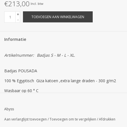
€213,00
Incl. btw
+
TOEVOEGEN AAN WINKELWAGEN
-
Informatie
Artikelnummer:
Badjas S - M - L - XL.
Badjas POUSADA
100 % Egyptisch Giza katoen ,extra lange draden - 300 g/m2
Wasbaar op 60 ° C
Dit is MAATWERK = OP MAAT / MAATWERK wordt niet
teruggenomen
Abyss
Levertijd : ongeveer 3 a 4 weken
Aan verlanglijst toevoegen
/
Toevoegen om te vergelijken
/
Afdrukken