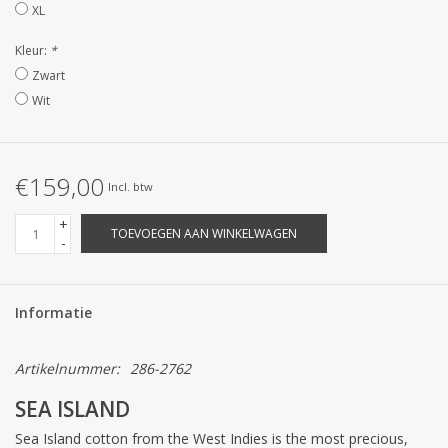
STRANDLINNEN
XL
Kleur:
*
MAATWERK
Zwart
Wit
Jacht en Zeilboten ,
handdoeken
€159,00
Incl. btw
Huis en nacht kledij (
+
DAMES )
TOEVOEGEN AAN WINKELWAGEN
-
Merken
Informatie
Artikelnummer:
286-2762
SEA ISLAND
Sea Island cotton from the West Indies is the most precious,