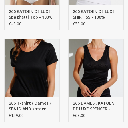
266 KATOEN DE LUXE
266 KATOEN DE LUXE
Spaghetti Top - 100%
SHIRT SS - 100%
katoen getwijnd fijn,
katoen getwijnd fijn,
€49,00
€59,00
gemerceriseerd garen,
gemerceriseerd garen,
FINE RIB
FINE RIB
286 T-shirt ( Dames )
266 DAMES , KATOEN
SEA ISLAND katoen
DE LUXE SPENCER -
SHIRT SS
100% katoen getwijnd
€139,00
€69,00
fijn, gemerceriseerd
garen, FINE RIB