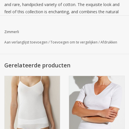
and rare, handpicked variety of cotton. The exquisite look and
feel of this collection is enchanting, and combines the natural
sheen of silk, the softness of cashmere and the durability of
wool. Each individual item of underwear is certified with a
Zimmerli
numbered hologram.
Aan verlanglijst toevoegen
/
Toevoegen om te vergelijken
/
Afdrukken
Gerelateerde producten