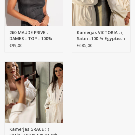
260 MAUDE PRIVE ,
Kamerjas VICTORIA : (
DAMES - TOP - 100%
Satin -100 % Egyptisch
katoen getwijnd fijn,
GIZA katoen- Extra
€99,00
€685,00
gemerceriseerd garen,
lange draden / 300
FINE RIB
g/m2
Kamerjas GRACE : (