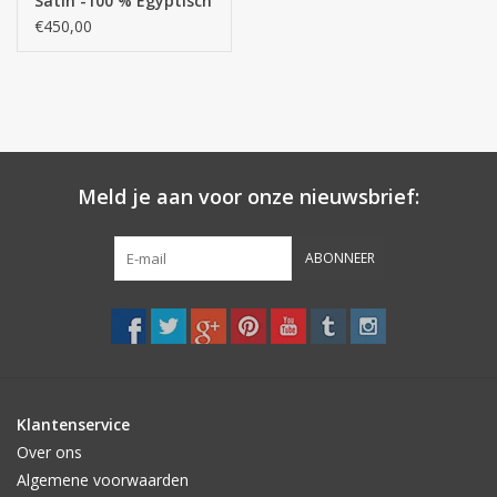
Satin -100 % Egyptisch
GIZA katoen- Extra
€450,00
lange draden / 150
g/m2
Meld je aan voor onze nieuwsbrief:
ABONNEER
Klantenservice
Over ons
Algemene voorwaarden