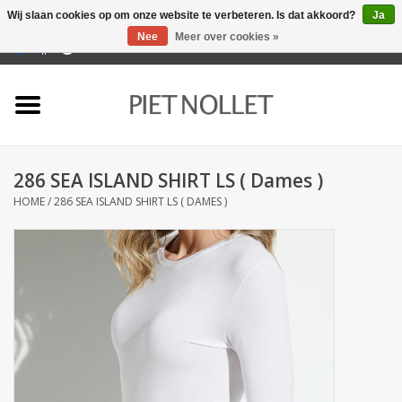
Wij slaan cookies op om onze website te verbeteren. Is dat akkoord?
Ja
Nee
Meer over cookies »
0 Artikelen - €0,00
Home
Ondergoed
286 SEA ISLAND SHIRT LS ( Dames )
Badlinnen
HOME
/
286 SEA ISLAND SHIRT LS ( DAMES )
Bedlinnen
Tafellinnen
Keukenlinnen
Sokken