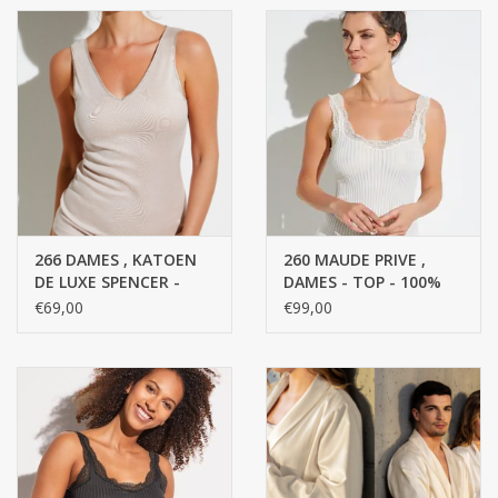
266 DAMES , KATOEN
260 MAUDE PRIVE ,
DE LUXE SPENCER -
DAMES - TOP - 100%
100% katoen getwijnd
katoen getwijnd fijn,
€69,00
€99,00
fijn, gemerceriseerd
gemerceriseerd garen,
garen, FINE RIB
FINE RIB