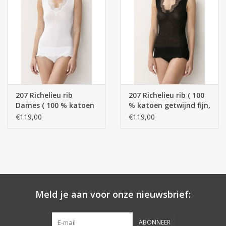
207 Richelieu rib
207 Richelieu rib ( 100
Dames ( 100 % katoen
% katoen getwijnd fijn,
getwijnd fijn,
gemerceriseerd garen,
€119,00
€119,00
gemerceriseerd garen,
FINE RIB )
FINE RIB )
Meld je aan voor onze nieuwsbrief:
ABONNEER