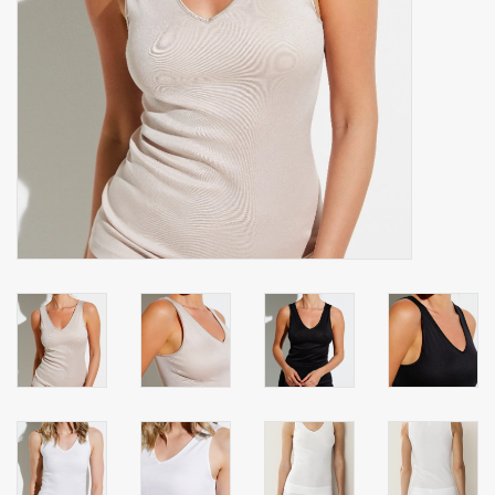
Zakdoeken
Pullover
Huis en nacht kledij ( HEREN
)
Bag - tas
Kledij
Stof per meter
GESCHENK ARTIKELEN