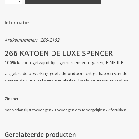
-
Informatie
Artikelnummer:
266-2102
266 KATOEN DE LUXE SPENCER
100% katoen getwijnd fijn, gemerceriseerd garen, FINE RIB
Uitgebreide afwerking geeft de ondoorzichtige katoen van de
Cotton de Luxe collectie zijn gladde, koele en zacht gevoel op
de huid. De klassiek verminderde shirt met een elastische
satijnen grens krijgt haar vrouwelijke elegantie van de licht
Zimmerli
gebogen lijnen, en zonder zijnaden zij zorg voor de algehele
Aan verlanglijst toevoegen
/
Toevoegen om te vergelijken
/
Afdrukken
geluk.
Gerelateerde producten