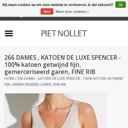
Wij slaan cookies op om onze website te verbeteren. Is dat akkoord?
Ja
Nee
Meer over cookies »
0 Artikelen - €0,00
Home
Ondergoed
266 DAMES , KATOEN DE LUXE SPENCER -
Badlinnen
100% katoen getwijnd fijn,
gemerceriseerd garen, FINE RIB
Bedlinnen
HOME
/
266 DAMES , KATOEN DE LUXE SPENCER - 100% KATOEN GETWIJND
FIJN, GEMERCERISEERD GAREN, FINE RIB
Tafellinnen
Keukenlinnen
Sokken