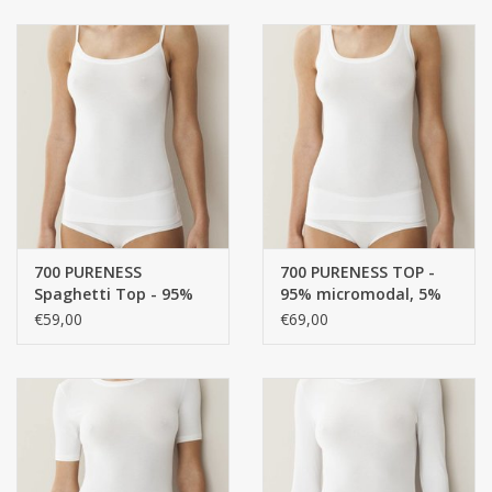
700 PURENESS
700 PURENESS TOP -
Spaghetti Top - 95%
95% micromodal, 5%
micromodal, 5%
ELASTANE, SINGLE
€59,00
€69,00
ELASTANE, SINGLE
JERSEY
JERSEY