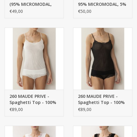
(95% MICROMODAL,
95% MICROMODAL, 5%
5% ELASTANE, ENKELE
ELASTANE, ENKELE
€49,00
€50,00
JERSEY)
JERSEY
260 MAUDE PRIVE -
260 MAUDE PRIVE -
Spaghetti Top - 100%
Spaghetti Top - 100%
katoen getwijnd fijn,
katoen getwijnd fijn,
€89,00
€89,00
gemerceriseerd garen,
gemerceriseerd garen,
FINE RIB
FINE RIB