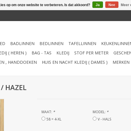
kies op om onze website te verbeteren. Is dat akkoord?
Ja
Nee
Meer 
ED
BADLINNEN
BEDLINNEN
TAFELLINNEN
KEUKENLINNE
DIJ ( HEREN )
BAG - TAS
KLEDIJ
STOF PER METER
GESCHEN
TEN , HANDDOEKEN
HUIS EN NACHT KLEDIJ ( DAMES )
MERKEN
 / HAZEL
MAAT:
*
MODEL:
*
58 = 4-XL
V - HALS