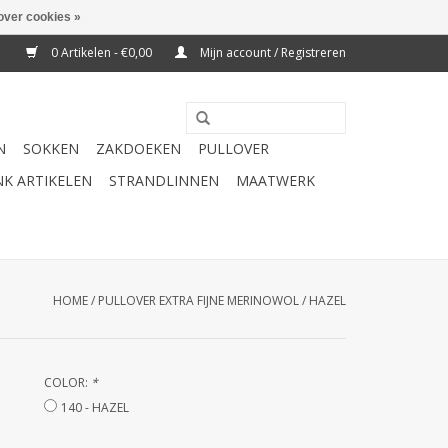
over cookies »
0 Artikelen - €0,00
Mijn account / Registreren
N
SOKKEN
ZAKDOEKEN
PULLOVER
K ARTIKELEN
STRANDLINNEN
MAATWERK
HOME
/
PULLOVER EXTRA FIJNE MERINOWOL / HAZEL
COLOR:
*
140 - HAZEL