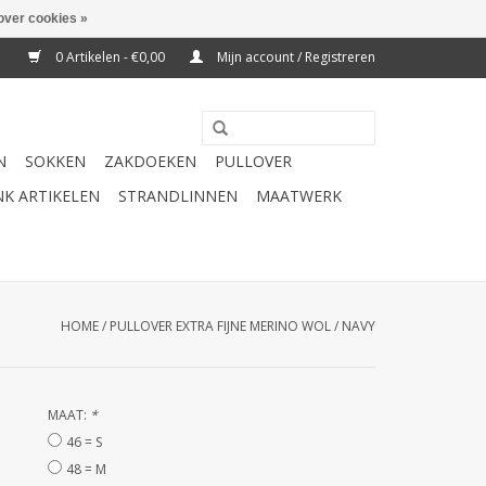
over cookies »
0 Artikelen - €0,00
Mijn account / Registreren
N
SOKKEN
ZAKDOEKEN
PULLOVER
K ARTIKELEN
STRANDLINNEN
MAATWERK
HOME
/
PULLOVER EXTRA FIJNE MERINO WOL / NAVY
MAAT:
*
46 = S
48 = M