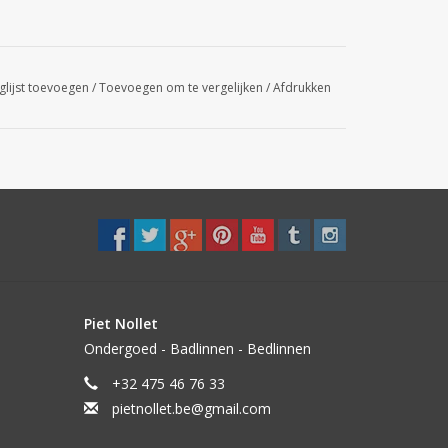
glijst toevoegen
/
Toevoegen om te vergelijken
/
Afdrukken
Piet Nollet
Ondergoed - Badlinnen - Bedlinnen
+32 475 46 76 33
pietnollet.be@gmail.com