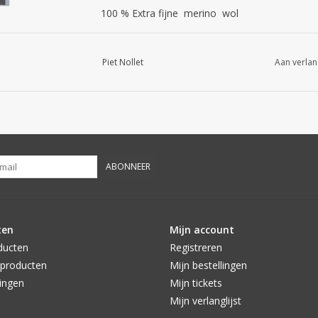
100 % Extra fijne merino wol
Piet Nollet
Aan verlan
ABONNEER
ten
Mijn account
ducten
Registreren
producten
Mijn bestellingen
ingen
Mijn tickets
Mijn verlanglijst