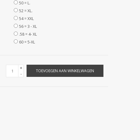
50 = L.
52 = XL.
54 = XXL
56 = 3 - XL
.58 = 4- XL
60 = 5-XL
+
TOEVOEGEN AAN WINKELWAGEN
-