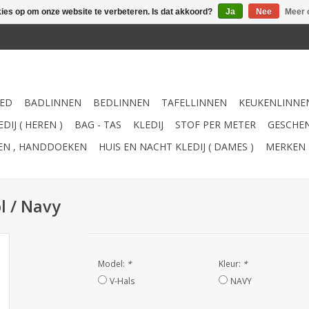
kies op om onze website te verbeteren. Is dat akkoord?
Ja
Nee
Meer 
ED
BADLINNEN
BEDLINNEN
TAFELLINNEN
KEUKENLINNE
DIJ ( HEREN )
BAG - TAS
KLEDIJ
STOF PER METER
GESCHEN
TEN , HANDDOEKEN
HUIS EN NACHT KLEDIJ ( DAMES )
MERKEN
l / Navy
Model:
*
Kleur:
*
V-Hals
NAVY