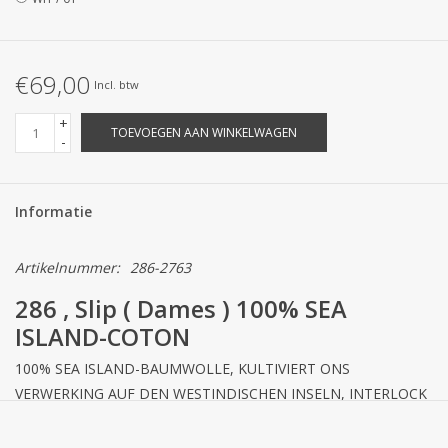
STRANDLINNEN
MAATWERK
€69,00
Incl. btw
Jacht en Zeilboten ,
+
TOEVOEGEN AAN WINKELWAGEN
-
handdoeken
Huis en nacht kledij (
Informatie
DAMES )
Artikelnummer:
286-2763
Merken
286 , Slip ( Dames ) 100% SEA
ISLAND-COTON
100% SEA ISLAND-BAUMWOLLE, KULTIVIERT ONS
VERWERKING AUF DEN WESTINDISCHEN INSELN, INTERLOCK
Beschrijving