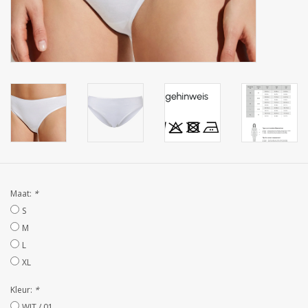
Zakdoeken
Pullover
Huis en nacht kledij ( HEREN
)
Bag - tas
Maat:
*
Kledij
S
M
Stof per meter
L
XL
GESCHENK ARTIKELEN
Kleur:
*
WIT / 01