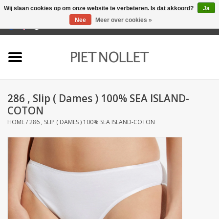
Wij slaan cookies op om onze website te verbeteren. Is dat akkoord?
Ja
Nee
Meer over cookies »
0 Artikelen - €0,00
Home
Ondergoed
286 , Slip ( Dames ) 100% SEA ISLAND-
Badlinnen
COTON
HOME
/
286 , SLIP ( DAMES ) 100% SEA ISLAND-COTON
Bedlinnen
Tafellinnen
Keukenlinnen
Sokken