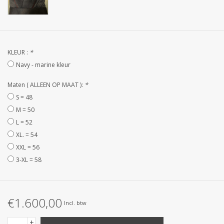
STRANDLINNEN
MAATWERK
KLEUR :
*
Jacht en Zeilboten ,
Navy - marine kleur
handdoeken
Maten ( ALLEEN OP MAAT ):
*
S = 48
Huis en nacht kledij (
M = 50
DAMES )
L = 52
XL. = 54
Merken
XXL = 56
3-XL = 58
€1.600,00
Incl. btw
+