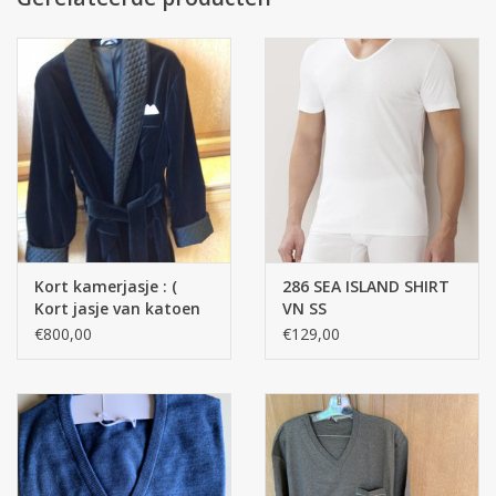
Gewicht : 100% Cashmere , 360 gr / ml.
Kort kamerjasje : (
286 SEA ISLAND SHIRT
Kort jasje van katoen
VN SS
velours met 100%
€800,00
€129,00
satijnen zijden voering