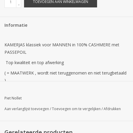
TOEVOEGEN AAN WINKELWAGEN
-
Informatie
KAMERJAS klassiek voor MANNEN in 100% CASHMERE met
PASSEPOIL
Top kwaliteit en top afwerking
( = MAATWERK , wordt niet teruggenomen en niet terugbetaald
)
Levertijd : ongeveer 1 Maand
Piet Nollet
Kamerjas klassiek voor mannen
Aan verlanglijst toevoegen
/
Toevoegen om te vergelijken
/
Afdrukken
Buitenkant : 100% Cashmere marine
Afwerking : kraag met biezen en 3 zakken,
Gerelateerde producten
Binnenkant : Bemberg voering compleet , bordeaux-bies.