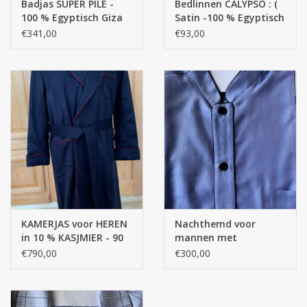
Badjas SUPER PILE -
Bedlinnen CALYPSO : (
100 % Egyptisch Giza
Satin -100 % Egyptisch
katoen Extra lange
GIZA katoen- Extra
€341,00
€93,00
draden / 700 g/m2
lange draden / 650
Thread Count )- 110
g/m2
KAMERJAS voor HEREN
Nachthemd voor
in 10 % KASJMIER - 90
mannen met
% WOL en- binnenkant
slaapmuts
€790,00
€300,00
: 100 % gedubbeld met
Topkwaliteit Egyptisch
Bemberg
katoen ( 2 x ret. )