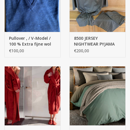
Pullover , / V-Model /
8500 JERSEY
100 % Extra fijne wol
NIGHTWEAR PYJAMA
merino' s
CVS / KORT (100%
€100,00
€200,00
KATOEN, MERCERIZED
YARN) - Copy