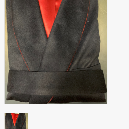
Zakdoeken
Pullover
Huis en nacht kledij ( HEREN
)
Bag - tas
Kledij
Stof per meter
GESCHENK ARTIKELEN