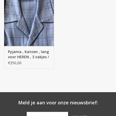
Pyjama , Katoen , lang
voor HEREN , 3 zakjes /
Egyptische katoen (
€350,00
met knoopje extra
boven )
Meld je aan voor onze nieuwsbrief: