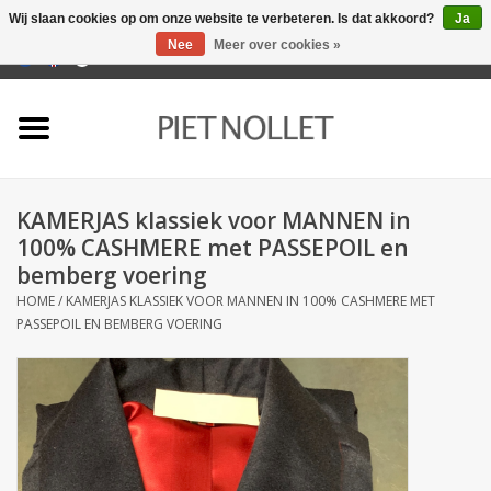
Wij slaan cookies op om onze website te verbeteren. Is dat akkoord?
Ja
Nee
Meer over cookies »
0 Artikelen - €0,00
Home
Ondergoed
KAMERJAS klassiek voor MANNEN in
Badlinnen
100% CASHMERE met PASSEPOIL en
bemberg voering
Bedlinnen
HOME
/
KAMERJAS KLASSIEK VOOR MANNEN IN 100% CASHMERE MET
PASSEPOIL EN BEMBERG VOERING
Tafellinnen
Keukenlinnen
Sokken