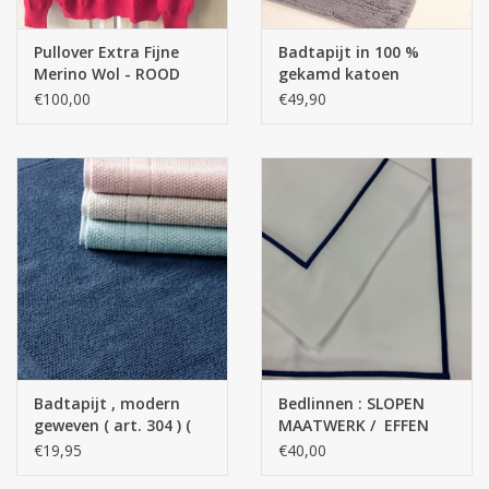
Pullover Extra Fijne
Badtapijt in 100 %
Merino Wol - ROOD
gekamd katoen
€100,00
€49,90
Badtapijt , modern
Bedlinnen : SLOPEN
geweven ( art. 304 ) (
MAATWERK / EFFEN
100 % katoen )
KLEUREN TOP
€19,95
€40,00
KWALITEIT Satin - 100