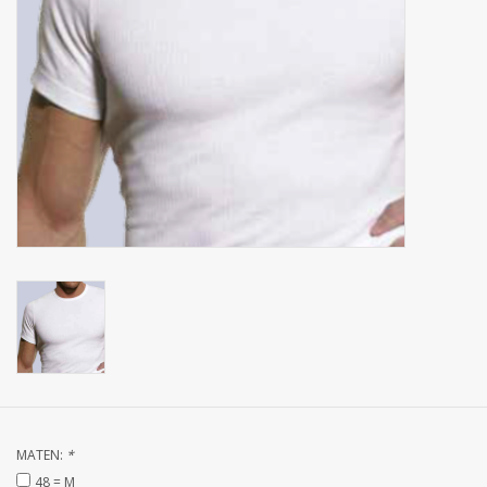
Zakdoeken
Pullover
Huis en nacht kledij ( HEREN
)
Bag - tas
Kledij
Stof per meter
GESCHENK ARTIKELEN
MATEN:
*
48 = M