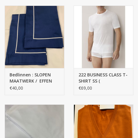
% Egyptisch katoen /
300 Thread Counts
Bedlinnen : SLOPEN
222 BUSINESS CLASS T-
MAATWERK / EFFEN
SHIRT SS (
KLEUREN TOP
Geslotenronde kol )/
€40,00
€69,00
KWALITEIT Satin - 100
100% katoen,
% Egyptisch katoen /
gemerceriseerde
300 Thread Counts
garen, FINE RIB