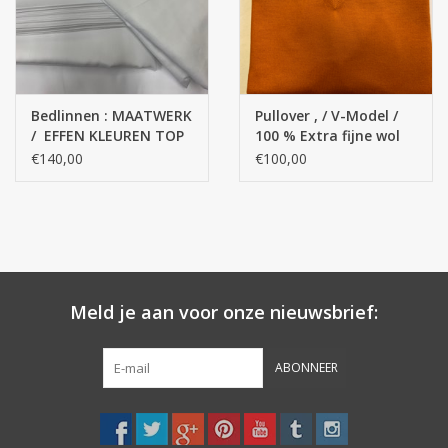
Bedlinnen : MAATWERK
Pullover , / V-Model /
/ EFFEN KLEUREN TOP
100 % Extra fijne wol
KWALITEIT Satin - 100
merino' s
€140,00
€100,00
katoen% Egyptisch /
300 Thread Counts
Meld je aan voor onze nieuwsbrief:
ABONNEER