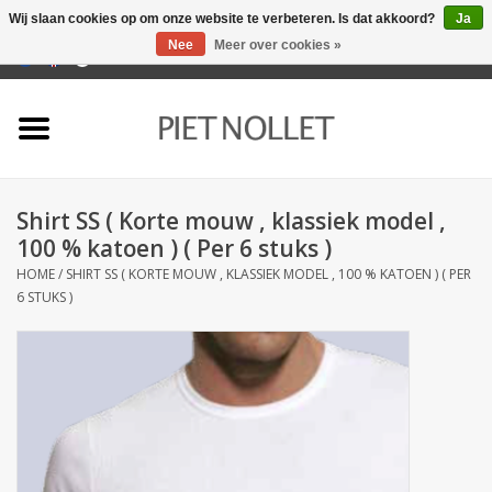
Wij slaan cookies op om onze website te verbeteren. Is dat akkoord?
Ja
Nee
Meer over cookies »
0 Artikelen - €0,00
Home
Ondergoed
Shirt SS ( Korte mouw , klassiek model ,
Badlinnen
100 % katoen ) ( Per 6 stuks )
HOME
/
SHIRT SS ( KORTE MOUW , KLASSIEK MODEL , 100 % KATOEN ) ( PER
Bedlinnen
6 STUKS )
Tafellinnen
Keukenlinnen
Sokken