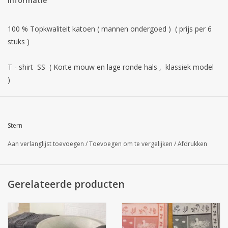
Informatie
100 % Topkwaliteit katoen ( mannen ondergoed ) ( prijs per 6
stuks )
T - shirt SS ( Korte mouw en lage ronde hals , klassiek model
)
Dit is maatwerk , wordt niet teruggenomen
Stern
Wassen op 90 °
Aan verlanglijst toevoegen
/
Toevoegen om te vergelijken
/
Afdrukken
Was info :
Gerelateerde producten
Voor witte was gebruikt men best een wasmiddel dat
optische witmiddelen bevat. Voor gekleurde was gebruikt men
een kleurwasmiddel.