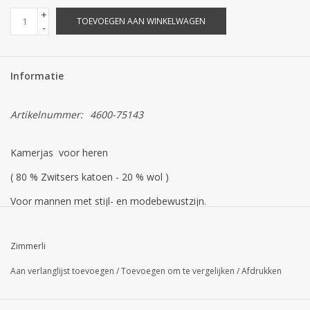
+
TOEVOEGEN AAN WINKELWAGEN
-
Informatie
Artikelnummer:
4600-75143
Kamerjas voor heren
( 80 % Zwitsers katoen - 20 % wol )
Voor mannen met stijl- en modebewustzijn.
Gezellig, zacht en verwarmend - de perfecte metgezel voor de
nacht. De jas met lange mouwen voor heren overtuigt als
Zimmerli
eenvoudig hoogtepunt met discrete biezen in goud. De badjas
Aan verlanglijst toevoegen
/
Toevoegen om te vergelijken
/
Afdrukken
heeft een sjaalkraag en wordt gesloten met een bandje via
knoop of lus. Net als de kraag is de riem afgezet met gouden