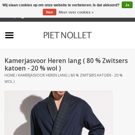
Wij slaan cookies op om onze website te verbeteren. Is dat akkoord?
Ja
Nee
Meer over cookies »
0 Artikelen - €0,00
Home
Ondergoed
Kamerjasvoor Heren lang ( 80 % Zwitsers
Badlinnen
katoen - 20 % wol )
HOME
/
KAMERJASVOOR HEREN LANG ( 80 % ZWITSERS KATOEN - 20 %
Bedlinnen
WOL )
Tafellinnen
Keukenlinnen
Sokken