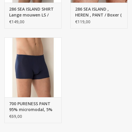
286 SEA ISLAND SHIRT
286 SEA ISLAND ,
Lange mouwen LS /
HEREN , PANT / Boxer (
Heren - 100 % katoen
100 % Top KATOEN )
€149,00
€119,00
700 PURENESS PANT
95% micromodal, 5%
ELASTANE, SINGLE
€69,00
JERSEY / Pant -
boxersjort