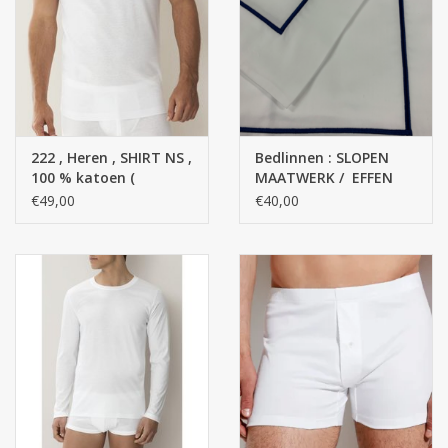
222 , Heren , SHIRT NS ,
Bedlinnen : SLOPEN
100 % katoen (
MAATWERK / EFFEN
Business class )
KLEUREN TOP
€49,00
€40,00
KWALITEIT Satin - 100
% Egyptisch katoen /
300 Thread Counts