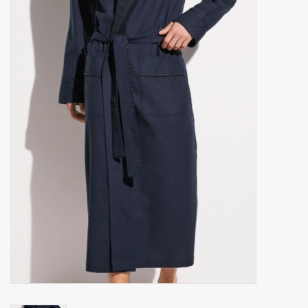
Zakdoeken
Pullover
Huis en nacht kledij ( HEREN
)
Bag - tas
Kledij
Stof per meter
GESCHENK ARTIKELEN