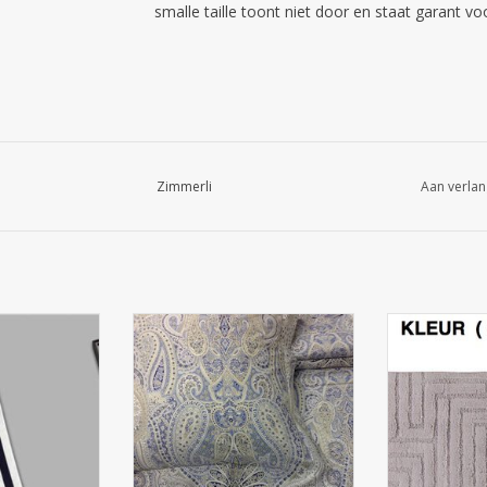
smalle taille toont niet door en staat garant v
Zimmerli
Aan verlan
 3 stuks ( Met
Bedlinnen Kami , 100 % katoen
Badtapijt (nr
orduurd )
harmo
Badhanddoek
 ( Gestikt )
( Cashmere design ) tekening
bijpasse
x navy / 1 x
Deze zachte
x grijs )
( Egyptische katoen 300 Thread
is verkrijgbaa
 90 °
counts )
kleuren en pa
hand