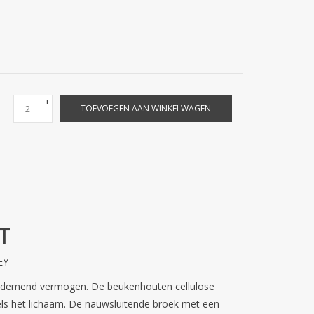
+
TOEVOEGEN AAN WINKELWAGEN
-
T
EY
n ademend vermogen. De beukenhouten cellulose
els het lichaam. De nauwsluitende broek met een