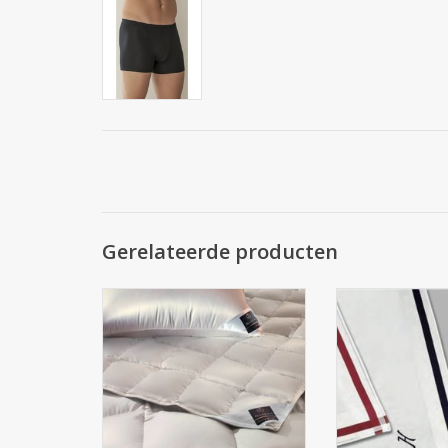
Gerelateerde producten
Dekbed ARCTIC :
Zakdoek Heren Per
1 letter geb
Vulling : Nieuwe zilver witte
Arctisch eendedons , ( 100 %
Zwitsers katoen
dons ) .
Zakdoeken ( 1 
bordeau / 1 
Dit is MAATWERK . / MAATWERK
Wasbaar
wordt niet teruggenomen .