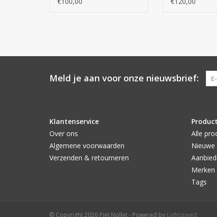
€100,00
€120,00
Meld je aan voor onze nieuwsbrief:
Klantenservice
Produc
Over ons
Alle pro
Algemene voorwaarden
Nieuwe 
Verzenden & retourneren
Aanbied
Merken
Tags
© Copyright 2026 Piet Nollet - Powered by
Lightspeed