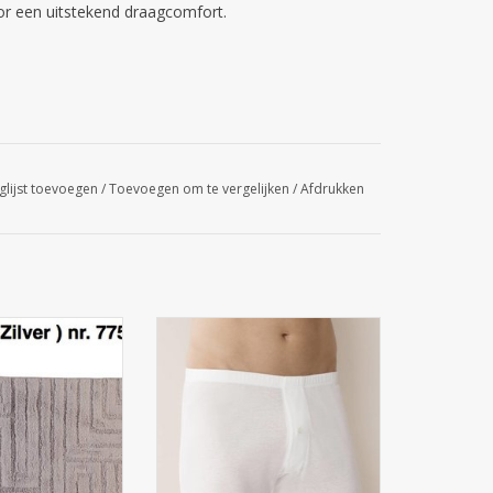
oor een uitstekend draagcomfort.
glijst toevoegen
/
Toevoegen om te vergelijken
/
Afdrukken
. 1004) - Voor een
222 BUSINESS CLASS PANT
nieus bad!
en en badmat in
100% KATOEN, MERCERIZED
nde kleuren!
YARN, FINE RIB
 katoenen badmat
r in vele prachtige
st perfect bij de
Katoen presenteert zichzelf in
doeken.
de businessklasse van de