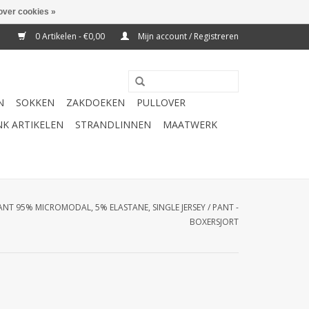
over cookies »
0 Artikelen - €0,00
Mijn account / Registreren
N
SOKKEN
ZAKDOEKEN
PULLOVER
K ARTIKELEN
STRANDLINNEN
MAATWERK
ANT 95% MICROMODAL, 5% ELASTANE, SINGLE JERSEY / PANT -
BOXERSJORT