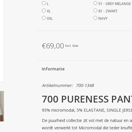
L
51 - GREY MELANGE
XL
81 - ZWART
XXL
NAVY
€69,00
Incl. btw
Informatie
Artikelnummer:
700-1348
700 PURENESS PAN
95% micromodal, 5% ELASTANE, SINGLE JERS
De puurheid collectie zit vol met de natuur e
wordt verwerkt tot Micromodal die teder knuff