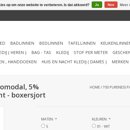
kies op om onze website te verbeteren. Is dat akkoord?
Ja
Nee
Meer 
ED
BADLINNEN
BEDLINNEN
TAFELLINNEN
KEUKENLINNE
DIJ ( HEREN )
BAG - TAS
KLEDIJ
STOF PER METER
GESCHEN
TEN , HANDDOEKEN
HUIS EN NACHT KLEDIJ ( DAMES )
MERKEN
romodal, 5%
HOME
/
700 PURENESS P
t - boxersjort
MATEN:
*
KLEUREN:
*
S
01 - WIT