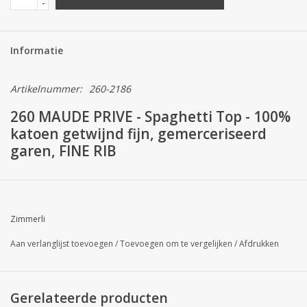
-
Informatie
Artikelnummer:
260-2186
260 MAUDE PRIVE - Spaghetti Top - 100%
katoen getwijnd fijn, gemerceriseerd
garen, FINE RIB
Laat je strelen door de luchtige
ajouréribben en benadruk je vrouwelijke
kant.
Zimmerli
Deze top van puur katoen betovert met zijn filigraan fantasie
Aan verlanglijst toevoegen
/
Toevoegen om te vergelijken
/
Afdrukken
ribmateriaal, waarin kleine meesterwerken verborgen zijn. De
delicate stof wordt bekroond door fijn kant uit Calais.
Gerelateerde producten