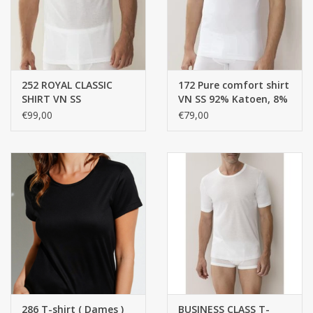
252 ROYAL CLASSIC
172 Pure comfort shirt
SHIRT VN SS
VN SS 92% Katoen, 8%
Elasthan, single jersey
€99,00
€79,00
286 T-shirt ( Dames )
BUSINESS CLASS T-