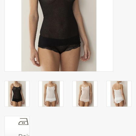
Zakdoeken
Pullover
Huis en nacht kledij ( HEREN
)
Bag - tas
Kledij
Stof per meter
GESCHENK ARTIKELEN