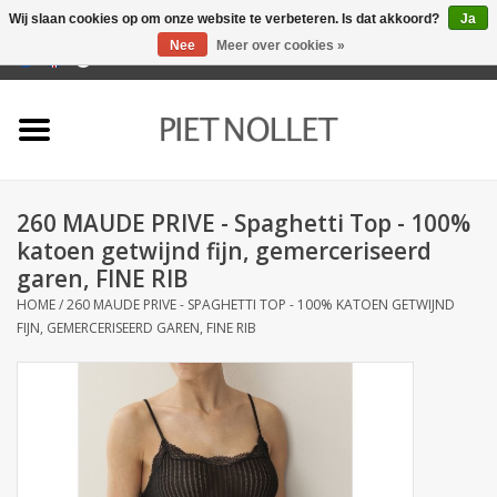
Wij slaan cookies op om onze website te verbeteren. Is dat akkoord?
Ja
Nee
Meer over cookies »
0 Artikelen - €0,00
Home
Ondergoed
260 MAUDE PRIVE - Spaghetti Top - 100%
Badlinnen
katoen getwijnd fijn, gemerceriseerd
garen, FINE RIB
Bedlinnen
HOME
/
260 MAUDE PRIVE - SPAGHETTI TOP - 100% KATOEN GETWIJND
FIJN, GEMERCERISEERD GAREN, FINE RIB
Tafellinnen
Keukenlinnen
Sokken