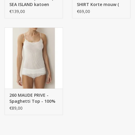
SEA ISLAND katoen
SHIRT Korte mouw (
SHIRT SS
lage ronde hals ) /
€139,00
€69,00
100% katoen,
gemerceriseerde
garen, FINE RIB
260 MAUDE PRIVE -
Spaghetti Top - 100%
katoen getwijnd fijn,
€89,00
gemerceriseerd garen,
FINE RIB