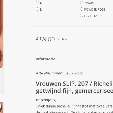
M
ZWART
L
POWDER ROSE
LIGHT TAUPE
€89,00
Incl. btw
Informatie
Artikelnummer:
207 - 2802
Vrouwen SLIP, 207 / Richel
getwijnd fijn, gemercerisee
Beschrijving
Uniek dunne Richelieu fijnribstof met twee ver
delicaat wimperkant. De slip voor dames maakt 