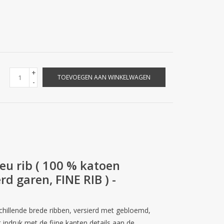
+
TOEVOEGEN AAN WINKELWAGEN
-
ieu rib ( 100 % katoen
rd garen, FINE RIB ) -
schillende brede ribben, versierd met gebloemd,
indruk met de fijne kanten details aan de