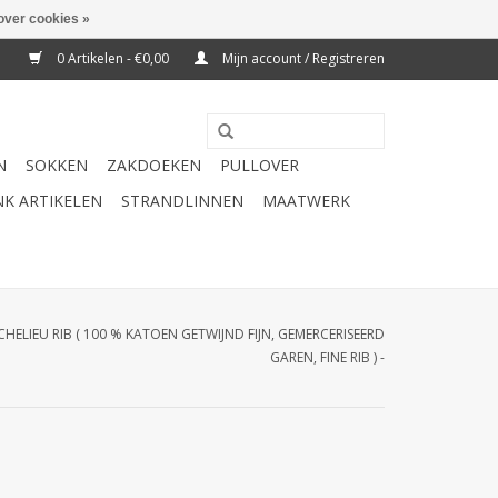
over cookies »
0 Artikelen - €0,00
Mijn account / Registreren
N
SOKKEN
ZAKDOEKEN
PULLOVER
K ARTIKELEN
STRANDLINNEN
MAATWERK
ICHELIEU RIB ( 100 % KATOEN GETWIJND FIJN, GEMERCERISEERD
GAREN, FINE RIB ) -