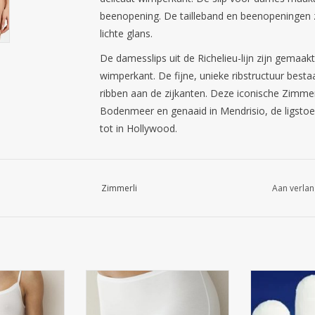
beenopening. De tailleband en beenopeningen z
lichte glans.
De damesslips uit de Richelieu-lijn zijn gemaak
wimperkant. De fijne, unieke ribstructuur besta
ribben aan de zijkanten. Deze iconische Zimmerl
Bodenmeer en genaaid in Mendrisio, de ligstoel
tot in Hollywood.
Zimmerli
Aan verlan
PAGHETTI TOP
700 PURENESS PANTY 95%
Tijk: 100% 
MICROMODAL, 5% ELASTANE,
beh
 5% ELASTANE,
ENKELE JERSEY De pure collectie
Kle