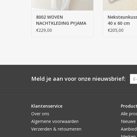
elastisc
TOEVOEGEN AAN
8002 WOVEN
Neksteunkus
NACHTKLEDING PYJAMA
40 x 60 cm
CP 100% katoen,
€229,00
€205,00
gemerceriseerde garen
Meld je aan voor onze nieuwsbrief:
Klantenservice
Produc
Over ons
Alle pro
Algemene voorwaarden
Nieuwe 
Verzenden & retourneren
Aanbied
Merken