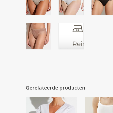
Gerelateerde producten
266 KATOEN DE LUXE SHIRT SS
700 PURENESS S
100% katoen getwijnd fijn,
95% micromodal,