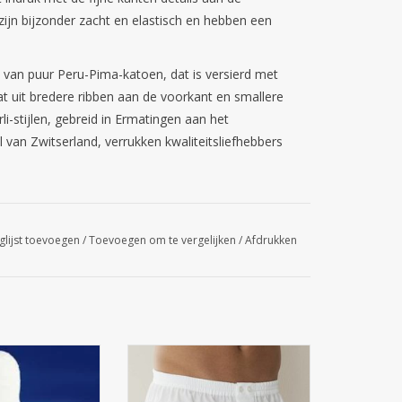
ijn bijzonder zacht en elastisch en hebben een
t van puur Peru-Pima-katoen, dat is versierd met
at uit bredere ribben aan de voorkant en smallere
i-stijlen, gebreid in Ermatingen aan het
 van Zwitserland, verrukken kwaliteitsliefhebbers
glijst toevoegen
/
Toevoegen om te vergelijken
/
Afdrukken
katoen medicott®
8008 WOVEN NIGHTWEAR
andeld
BOXER SHORTS
ur: wit