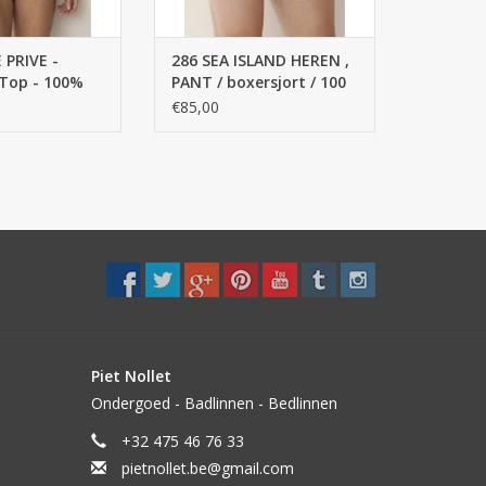
TOEVOEGEN AAN WINKELWAGEN
an puur katoen
t zijn filigraan
 PRIVE -
286 SEA ISLAND HEREN ,
 ribmateriaal
 Top - 100%
PANT / boxersjort / 100
ijnd fijn,
% Top KATOEN
€85,00
AN WINKELWAGEN
eerd garen,
Piet Nollet
Ondergoed - Badlinnen - Bedlinnen
+32 475 46 76 33
pietnollet.be@gmail.com