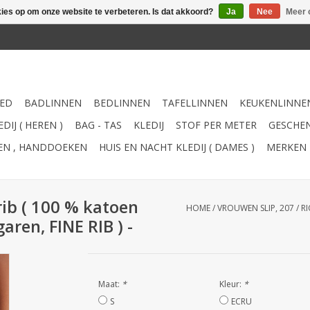
kies op om onze website te verbeteren. Is dat akkoord?
Ja
Nee
Meer 
ED
BADLINNEN
BEDLINNEN
TAFELLINNEN
KEUKENLINNE
DIJ ( HEREN )
BAG - TAS
KLEDIJ
STOF PER METER
GESCHEN
TEN , HANDDOEKEN
HUIS EN NACHT KLEDIJ ( DAMES )
MERKEN
rib ( 100 % katoen
HOME
/
VROUWEN SLIP, 207 / R
aren, FINE RIB ) -
Maat:
*
Kleur:
*
S
ECRU