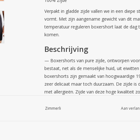
100% Zijde
Verpakt in gladde zijde vallen we in een diepe 
vormt. Met zijn aangename gewicht van dit mate
temperatuur reguleren boxershort laat de dag to
komen.
Beschrijving
— Boxershorts van pure zijde, ontworpen voor 
bestaat, net als de menselijke huid, uit eiwitte
boxershorts zijn gemaakt van hoogwaardige 19
zeer delicaat maar toch duurzaam. De zijde is
met allergieën. Zijde van deze hoge kwaliteit z
aangenaam gewicht dat kreukvrij is. Deze box
comfortabele, elastische tailleband met twee p
Zimmerli
Aan verlan
kleuren van het subtiele patroon komen uitzonde
Het materiaal van deze boxershorts is tempera
bij koel weer en aangenaam koel bij warmer weer
bieden de drager superieur comfort en behaagli