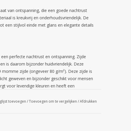
staat van ontspanning, die een goede nachtrust
riaal is kreukvrij en onderhoudsvriendelijk. De
t een stijlvol einde met glans en elegante details
een perfecte nachtrust en ontspanning. Zijde
n en is daarom bijzonder huidvriendelijk. Deze
 momme zijde (ongeveer 80 g/m²). Deze zijde is
 dicht geweven en bijzonder geschikt voor mensen
orgt voor levendige kleuren en heeft een
ershorts hebben een comfortabele pasvorm en een
arelmoeren knoopjes. Ze vallen losjes en de
glijst toevoegen
/
Toevoegen om te vergelijken
/
Afdrukken
rlijk mooi tot hun recht in deze geverfde zijde.
tuurregulerend. Het voelt comfortabel warm aan
. Deze boxershorts zijn uitzonderlijk stijlvol en
jkheid.