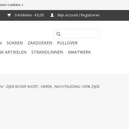
over cookies »
0 Artikelen - €0,00
Mijn account / Registreren
N
SOKKEN
ZAKDOEKEN
PULLOVER
K ARTIKELEN
STRANDLINNEN
MAATWERK
N/ - ZIJDE BOXER SHORT, -HEREN , NACHTKLEDING 100% ZIJDE