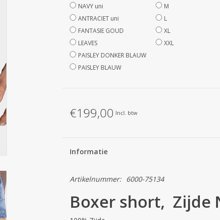
NAVY uni
M
ANTRACIET uni
L
FANTASIE GOUD
XL
LEAVES
XXL
PAISLEY DONKER BLAUW
PAISLEY BLAUW
€199,00
Incl. btw
Informatie
Artikelnummer:
6000-75134
Boxer short, Zijd