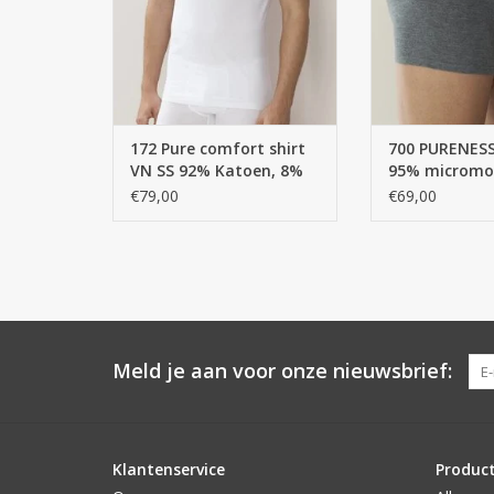
comfort. Delicate katoen met
elastaan ​​ligt zo vleiend dicht op
de huid, dat is onzichtbaar
onder cl ...
TOEVOEGEN AAN WINKELWAGEN
172 Pure comfort shirt
700 PURENES
VN SS 92% Katoen, 8%
95% micromo
Elasthan, single jersey
ELASTANE, SI
€79,00
€69,00
JERSEY / Pant 
boxersjort
Meld je aan voor onze nieuwsbrief:
Klantenservice
Produc