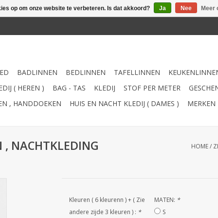
kies op om onze website te verbeteren. Is dat akkoord?
Ja
Nee
Meer 
ED
BADLINNEN
BEDLINNEN
TAFELLINNEN
KEUKENLINNE
DIJ ( HEREN )
BAG - TAS
KLEDIJ
STOF PER METER
GESCHEN
TEN , HANDDOEKEN
HUIS EN NACHT KLEDIJ ( DAMES )
MERKEN
REN , NACHTKLEDING
HOME
/
Z
Kleuren ( 6 kleurenn ) + ( Zie
MATEN:
*
andere zijde 3 kleuren ) :
*
S