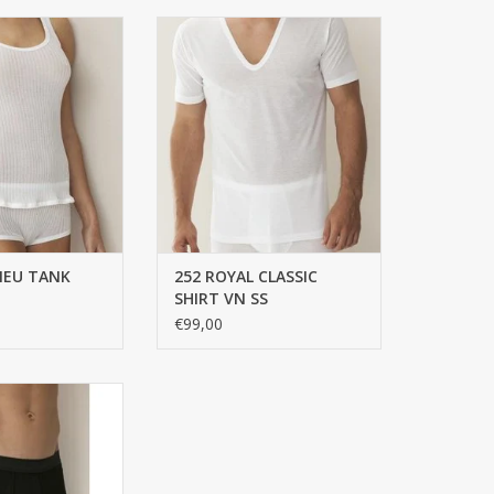
 FINE TWISTED,
252 ROYAL CLASSIC SHIRT VN SS
YARN, RICHELIEU
RIB
100% katoen getwijnd fijn,
d with incredible
gemerceriseerd garen,
ween the artfully
RICHELIEU RIB
tton mesh: The
TOEVOEGEN AAN WINKELWAGEN
t in the Richelieu
 en hangen te drogen, zonder uitwringen.
ith a purist deep
e and rounded-off
furls o...
AN WINKELWAGEN
LIEU TANK
252 ROYAL CLASSIC
SHIRT VN SS
€99,00
aardag
ESS CLASS PANT
N, MERCERIZED
 FINE RIB