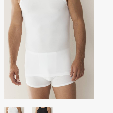
Zakdoeken
Pullover
Huis en nacht kledij ( HEREN
)
Bag - tas
Kledij
Stof per meter
GESCHENK ARTIKELEN