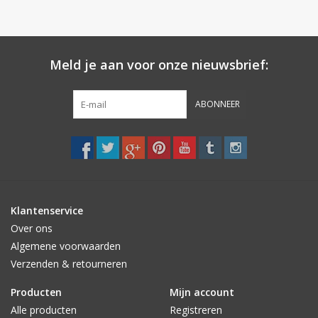
The textile fibre MicroModal is the perfect example of delicacy
and caressing softness. This natural fibre absorbs up to 50%
more moisture than cotton and quickly transfers it. The fibre is
obtained from European beech, making it completely natural.
Meld je aan voor onze nieuwsbrief:
Furthermore, the Lycra content gives it maximum elasticity.
Pureness feels like a second skin,
ABONNEER
Klantenservice
Over ons
Algemene voorwaarden
Verzenden & retourneren
Producten
Mijn account
Alle producten
Registreren