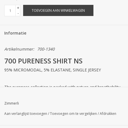
+
TOEVOEGEN AAN WINKELWAGEN
-
Informatie
Artikelnummer:
700-1340
700 PURENESS SHIRT NS
95% MICROMODAL, 5% ELASTANE, SINGLE JERSEY
The pureness collection is packed with nature and breathability.
The beechwood cellulose is processed into MicroModal which
tenderly hugs the body. The form-fitting shirt with a wide round
Zimmerli
neckline cuts a fine figure even as a top.
Aan verlanglijst toevoegen
/
Toevoegen om te vergelijken
/
Afdrukken
PURENESS