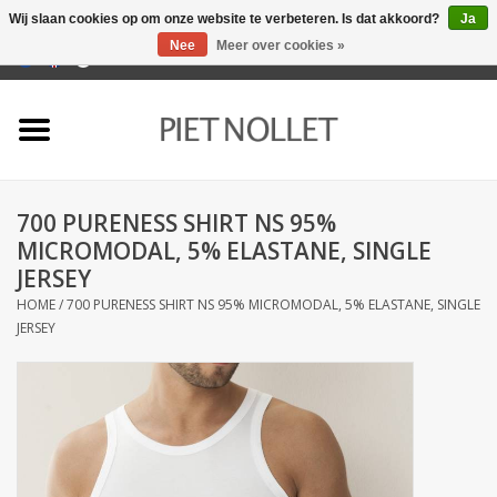
Wij slaan cookies op om onze website te verbeteren. Is dat akkoord?
Ja
Nee
Meer over cookies »
0 Artikelen - €0,00
Home
Ondergoed
700 PURENESS SHIRT NS 95%
Badlinnen
MICROMODAL, 5% ELASTANE, SINGLE
JERSEY
Bedlinnen
HOME
/
700 PURENESS SHIRT NS 95% MICROMODAL, 5% ELASTANE, SINGLE
JERSEY
Tafellinnen
Keukenlinnen
Sokken