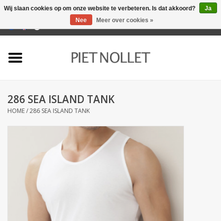
Wij slaan cookies op om onze website te verbeteren. Is dat akkoord?
Ja
Nee
Meer over cookies »
0 Artikelen - €0,00
Home
Ondergoed
286 SEA ISLAND TANK
Badlinnen
HOME
/
286 SEA ISLAND TANK
Bedlinnen
Tafellinnen
Keukenlinnen
Sokken