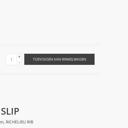
+
TOEVOEGEN AAN WINKELWAGEN
-
SLIP
ren, RICHELIEU RIB