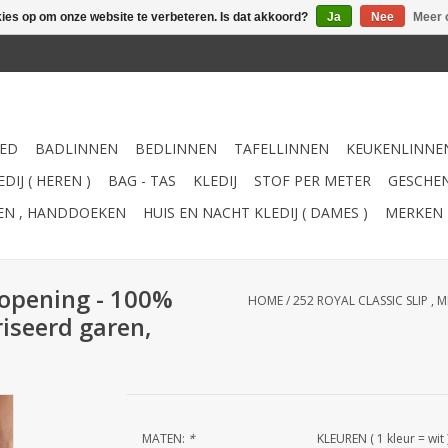
kies op om onze website te verbeteren. Is dat akkoord?
Ja
Nee
Meer 
ED
BADLINNEN
BEDLINNEN
TAFELLINNEN
KEUKENLINNE
DIJ ( HEREN )
BAG - TAS
KLEDIJ
STOF PER METER
GESCHEN
TEN , HANDDOEKEN
HUIS EN NACHT KLEDIJ ( DAMES )
MERKEN
 opening - 100%
HOME
/
252 ROYAL CLASSIC SLIP ,
riseerd garen,
MATEN:
*
KLEUREN ( 1 kleur = wit 