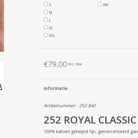
S
Wit
M
L
XL
XXL
€79,00
Incl. btw
Informatie
Artikelnummer:
252-840
252 ROYAL CLASSIC 
100% katoen getwijnd fijn, gemerceriseerd ga