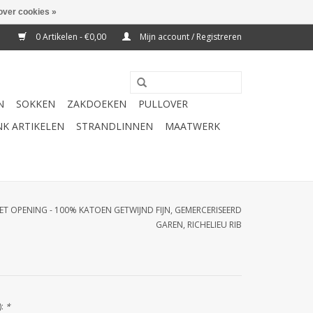
over cookies »
0 Artikelen - €0,00
Mijn account / Registreren
N
SOKKEN
ZAKDOEKEN
PULLOVER
K ARTIKELEN
STRANDLINNEN
MAATWERK
 MET OPENING - 100% KATOEN GETWIJND FIJN, GEMERCERISEERD
GAREN, RICHELIEU RIB
):
*