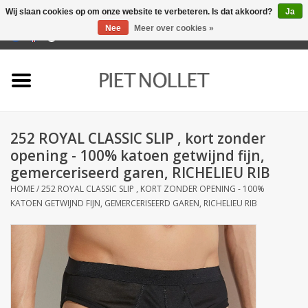
Wij slaan cookies op om onze website te verbeteren. Is dat akkoord?
Ja
Nee
Meer over cookies »
0 Artikelen - €0,00
Home
Ondergoed
252 ROYAL CLASSIC SLIP , kort zonder
Badlinnen
opening - 100% katoen getwijnd fijn,
gemerceriseerd garen, RICHELIEU RIB
Bedlinnen
HOME
/
252 ROYAL CLASSIC SLIP , KORT ZONDER OPENING - 100%
KATOEN GETWIJND FIJN, GEMERCERISEERD GAREN, RICHELIEU RIB
Tafellinnen
Keukenlinnen
Sokken