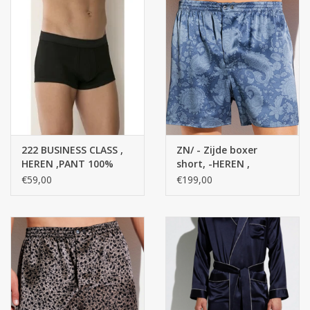
222 BUSINESS CLASS ,
ZN/ - Zijde boxer
HEREN ,PANT 100%
short, -HEREN ,
KATOEN, MERCERIZED
NACHTKLEDING 100%
€59,00
€199,00
YARN, FINE RIB
Zijde