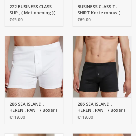
222 BUSINESS CLASS
BUSINESS CLASS T-
SLIP , ( Met opening )(
SHIRT Korte mouw (
+
100 % katoen )
lage ronde hals ) /
€45,00
€69,00
100% katoen,
gemerceriseerde
garen, FINE RIB
286 SEA ISLAND ,
286 SEA ISLAND ,
HEREN , PANT / Boxer (
HEREN , PANT / Boxer (
100 % Top KATOEN )
100 % Top KATOEN ) -
€119,00
€119,00