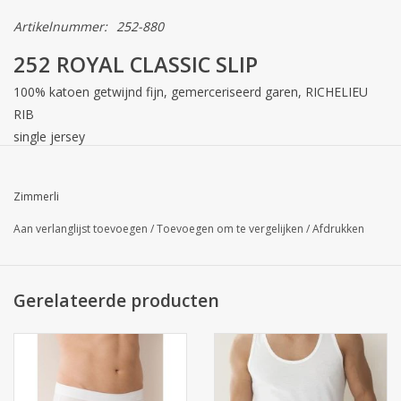
Artikelnummer:
252-880
252 ROYAL CLASSIC SLIP
100% katoen getwijnd fijn, gemerceriseerd garen, RICHELIEU
RIB
single jersey
Korte slip , zonder opening
Zimmerli
Het fijnste ondergoed ter wereld
Aan verlanglijst toevoegen
/
Toevoegen om te vergelijken
/
Afdrukken
Al meer dan 50 jaar geliefd bij klanten
Transparant, verkoelend
Vaak gedragen door royalty
Gerelateerde producten
Gebreide single jersey, dubbel gemerceriseerde en in stukken
geverfde stof
Katoen uit Egypte
Geproduceerd in Zwitserland