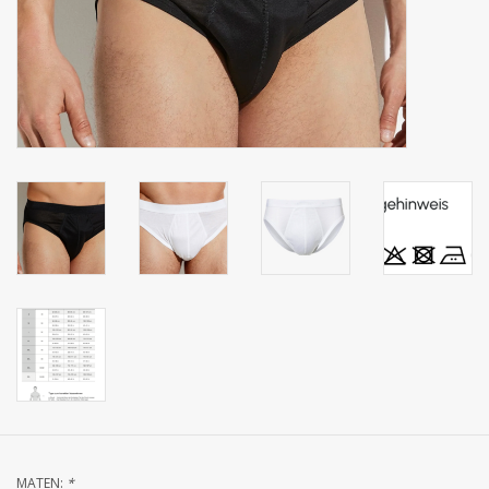
Zakdoeken
Pullover
Huis en nacht kledij ( HEREN
)
Bag - tas
Kledij
Stof per meter
GESCHENK ARTIKELEN
MATEN:
*