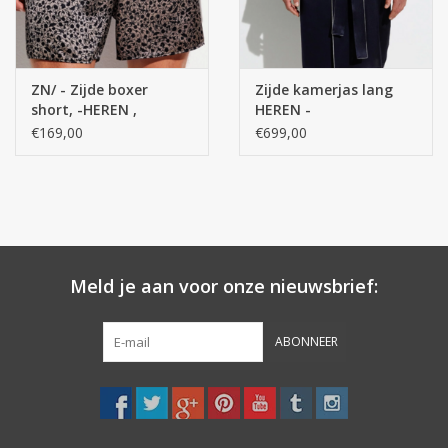
ZN/ - Zijde boxer
Zijde kamerjas lang
short, -HEREN ,
HEREN -
NACHTKLEDING 100%
NACHTKLEDING, uni
€169,00
€699,00
Zijde
navy
Meld je aan voor onze nieuwsbrief:
ABONNEER