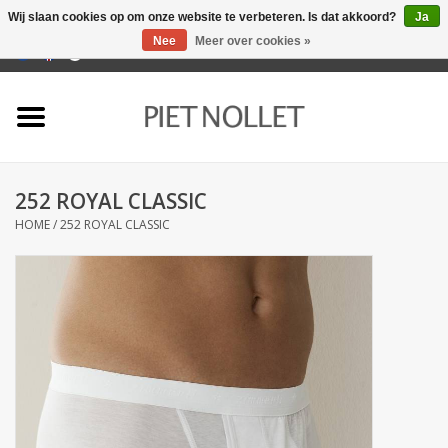
Wij slaan cookies op om onze website te verbeteren. Is dat akkoord?
Ja
Nee
Meer over cookies »
0 Artikelen - €0,00
Home
Ondergoed
252 ROYAL CLASSIC
Badlinnen
HOME
/
252 ROYAL CLASSIC
Bedlinnen
Tafellinnen
Keukenlinnen
Sokken