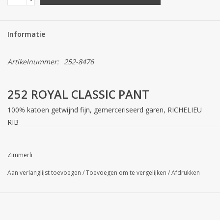
Informatie
Artikelnummer:
252-8476
252 ROYAL CLASSIC PANT
100% katoen getwijnd fijn, gemerceriseerd garen, RICHELIEU
RIB
Eenvoudig en vol finesse: De single jersey stof uit geraffineerd
katoen is zijdezacht en licht. Verwerkt met de hand in vorm
Zimmerli
montage boxershort met een logo tailleband en elastische
Aan verlanglijst toevoegen
/
Toevoegen om te vergelijken
/
Afdrukken
boorden ze verenigen traditionele en moderne vormen op het
hoogste niveau.