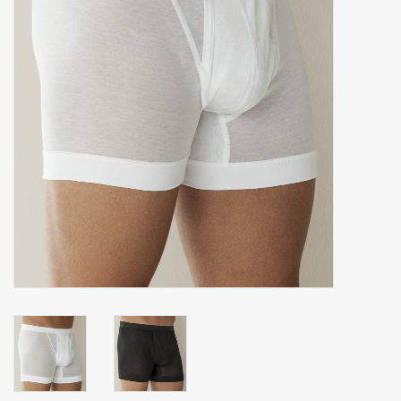
Zakdoeken
Pullover
Huis en nacht kledij ( HEREN
)
Bag - tas
Kledij
Stof per meter
GESCHENK ARTIKELEN