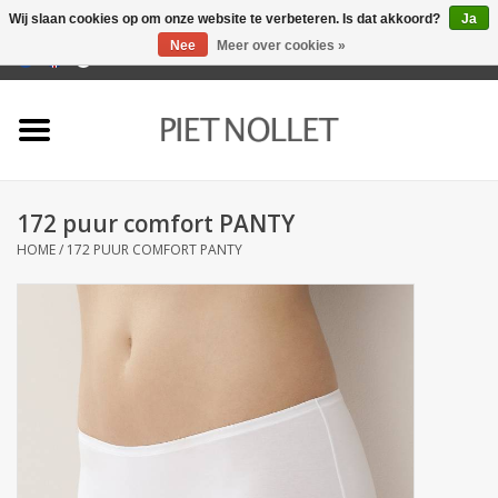
Wij slaan cookies op om onze website te verbeteren. Is dat akkoord?
Ja
Nee
Meer over cookies »
0 Artikelen - €0,00
Home
Ondergoed
172 puur comfort PANTY
Badlinnen
HOME
/
172 PUUR COMFORT PANTY
Bedlinnen
Tafellinnen
Keukenlinnen
Sokken