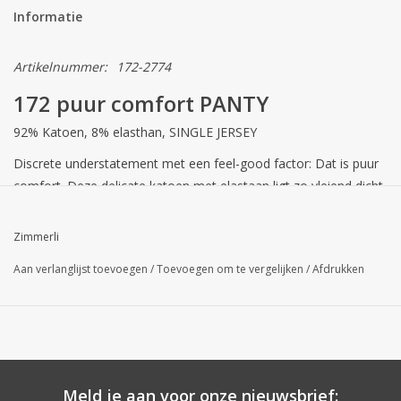
Informatie
Artikelnummer:
172-2774
172 puur comfort PANTY
92% Katoen, 8% elasthan, SINGLE JERSEY
Discrete understatement met een feel-good factor: Dat is puur
comfort. Deze delicate katoen met elastaan ligt zo vleiend dicht
op de huid dat de slipje met bloemen kant zijn onzichtbaar
onder de kleding.
Zimmerli
Aan verlanglijst toevoegen
/
Toevoegen om te vergelijken
/
Afdrukken
Meld je aan voor onze nieuwsbrief: