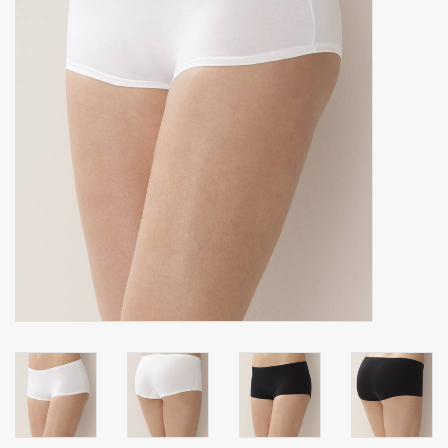
Zakdoeken
Pullover
Huis en nacht kledij ( HEREN
)
Bag - tas
Kledij
Stof per meter
GESCHENK ARTIKELEN