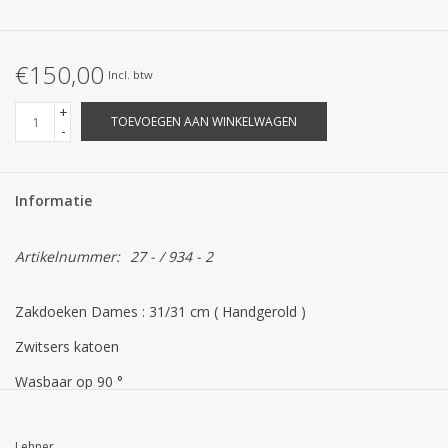
STRANDLINNEN
MAATWERK
€150,00
Incl. btw
+
Jacht en Zeilboten ,
TOEVOEGEN AAN WINKELWAGEN
-
handdoeken
Informatie
Huis en nacht kledij (
DAMES )
Artikelnummer:
27 - / 934 - 2
Merken
Zakdoeken Dames : 31/31 cm ( Handgerold )
Zwitsers katoen
Wasbaar op 90 °
Lehner