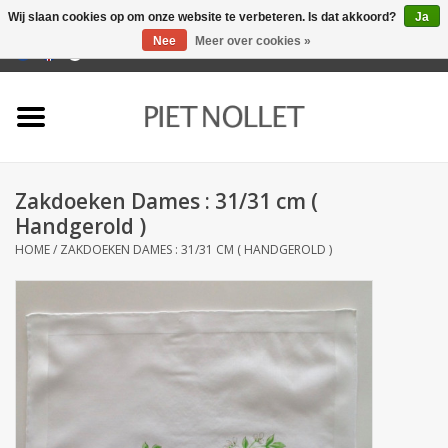
Wij slaan cookies op om onze website te verbeteren. Is dat akkoord?
Ja
Nee
Meer over cookies »
0 Artikelen - €0,00
Home
Ondergoed
Zakdoeken Dames : 31/31 cm (
Badlinnen
Handgerold )
HOME
/
ZAKDOEKEN DAMES : 31/31 CM ( HANDGEROLD )
Bedlinnen
Tafellinnen
Keukenlinnen
Sokken