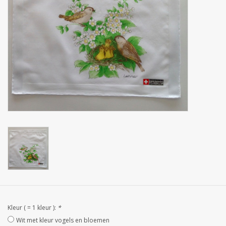
Zakdoeken
Pullover
Huis en nacht kledij ( HEREN
)
Bag - tas
Kledij
Stof per meter
GESCHENK ARTIKELEN
Kleur ( = 1 kleur ):
*
Wit met kleur vogels en bloemen