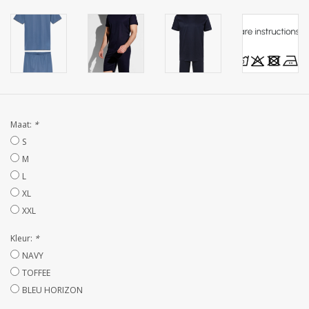
STRANDLINNEN
MAATWERK
Jacht en Zeilboten ,
handdoeken
Maat:
*
Huis en nacht kledij (
S
DAMES )
M
L
XL
Merken
XXL
Kleur:
*
NAVY
TOFFEE
BLEU HORIZON