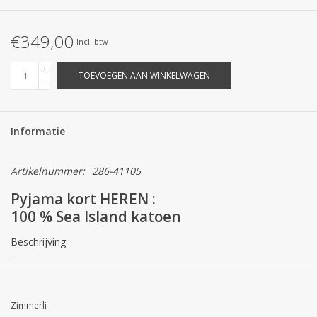
€349,00
Incl. btw
+
TOEVOEGEN AAN WINKELWAGEN
-
Informatie
Artikelnummer:
286-41105
Pyjama kort HEREN :
100 % Sea Island katoen
Beschrijving
−
De ultieme privé-luxe voor liefhebbers van de meest exclusieve
materialen: de korte pyjama voor heren uit de exclusieve Sea
Zimmerli
Island-lijn van Zimmerli uit Zwitserland combineert