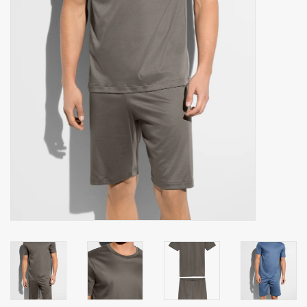
Zakdoeken
Pullover
Huis en nacht kledij ( HEREN
)
Bag - tas
Kledij
Stof per meter
GESCHENK ARTIKELEN