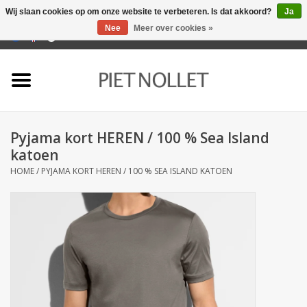
Wij slaan cookies op om onze website te verbeteren. Is dat akkoord?
Ja
Nee
Meer over cookies »
0 Artikelen - €0,00
Home
Ondergoed
Pyjama kort HEREN / 100 % Sea Island
Badlinnen
katoen
HOME
/
PYJAMA KORT HEREN / 100 % SEA ISLAND KATOEN
Bedlinnen
Tafellinnen
Keukenlinnen
Sokken