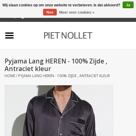
Wij slaan cookies op om onze website te verbeteren. Is dat akkoord?
Ja
Nee
Meer over cookies »
0 Artikelen - €0,00
Home
Ondergoed
Pyjama Lang HEREN - 100% Zijde ,
Badlinnen
Antraciet kleur
HOME
/
PYJAMA LANG HEREN - 100% ZIJDE , ANTRACIET KLEUR
Bedlinnen
Tafellinnen
Keukenlinnen
Sokken