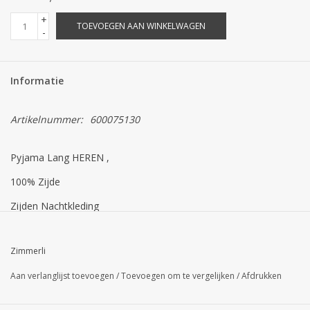
+
TOEVOEGEN AAN WINKELWAGEN
-
Informatie
Artikelnummer:
600075130
Pyjama Lang HEREN ,
100% Zijde
Zijden Nachtkleding
Beschrijving
Zimmerli
Geniet van pure luxe en laat u verwennen door 100% echte
Aan verlanglijst toevoegen
/
Toevoegen om te vergelijken
/
Afdrukken
zijde. Deze pyjama uit de Silk Nightwear-collectie biedt
momenten van zalige ontspanning en garandeert een elegante