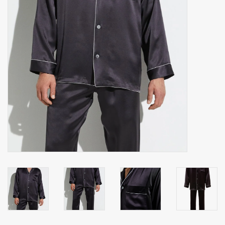
Zakdoeken
Pullover
Huis en nacht kledij ( HEREN
)
Bag - tas
Kledij
Stof per meter
GESCHENK ARTIKELEN