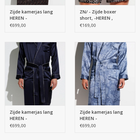
Zijde kamerjas lang
ZN/ - Zijde boxer
HEREN -
short, -HEREN ,
NACHTKLEDING - 100%
NACHTKLEDING 100%
€699,00
€169,00
Zijde
Zijde
Zijde kamerjas lang
Zijde kamerjas lang
HEREN -
HEREN -
NACHTKLEDING, uni
NACHTKLEDING - 100%
€699,00
€699,00
navy
Zijde