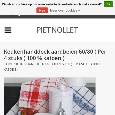
Wij slaan cookies op om onze website te verbeteren. Is dat akkoord?
Ja
Nee
Meer over cookies »
0 Artikelen - €0,00
Home
Ondergoed
Keukenhanddoek aardbeien 60/80 ( Per
Badlinnen
4 stuks ) 100 % katoen )
HOME
/
KEUKENHANDDOEK AARDBEIEN 60/80 ( PER 4 STUKS ) 100 %
Bedlinnen
KATOEN )
Tafellinnen
Keukenlinnen
Sokken