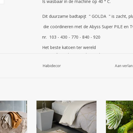
Is wasbaar in de machine op 40 ° C.
Dit duurzame badtapijt " GOLDA " is zacht, plu
die coördineren met de Abyss Super PILE en T
nr. 103 - 430 - 770 - 840 - 920
Het beste katoen ter wereld
Gecertificeerd Egyptisch Giza-katoen met extra 
wereld en wordt gebruikt voor de productie v
Habidecor
Aan verlan
Habidecor. Het katoen wordt verbouwd aan de 
en met de hand geplukt. De vezels worden beh
van uitzonderlijke kwaliteit, wat resulteert in 
elegantie.
HERITAGE
Badtapijt KERY
Badta
100 % Egyptis
Gecertificeerd Egyptisch Giza-katoen met extra 
atoen - GIZA /
90 % Egyptisch katoen - GIZA /
lang
wereld en wordt gebruikt voor de productie v
 % Acryl / 2 %
lange draad / 7 % Acryl / 3 %
l
Lurex
190
Habidecor. Het katoen wordt verbouwd aan de 
/m2