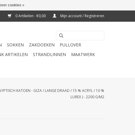
over cookies »
0 Artikelen - €0,00
Mijn account / Registreren
N
SOKKEN
ZAKDOEKEN
PULLOVER
K ARTIKELEN
STRANDLINNEN
MAATWERK
GYPTISCH KATOEN - GIZA / LANGE DRAAD / 15 % ACRYL / 10 %
LUREX ) - 2200 G/M2