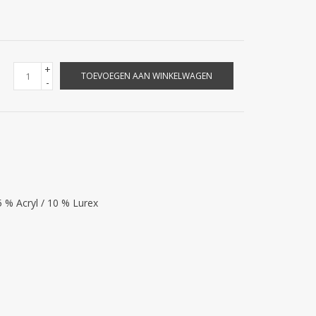
+
TOEVOEGEN AAN WINKELWAGEN
-
5 % Acryl / 10 % Lurex