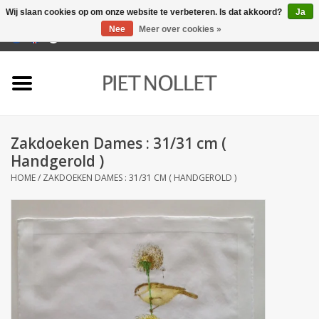
Wij slaan cookies op om onze website te verbeteren. Is dat akkoord?
Ja
Nee
Meer over cookies »
0 Artikelen - €0,00
Home
Ondergoed
Zakdoeken Dames : 31/31 cm (
Badlinnen
Handgerold )
HOME
/
ZAKDOEKEN DAMES : 31/31 CM ( HANDGEROLD )
Bedlinnen
Tafellinnen
Keukenlinnen
Sokken