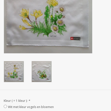
Zakdoeken
Pullover
Huis en nacht kledij ( HEREN
)
Bag - tas
Kledij
Stof per meter
GESCHENK ARTIKELEN
Kleur ( = 1 kleur ):
*
Wit met kleur vogels en bloemen