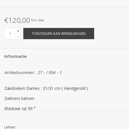
STRANDLINNEN
€120,00
MAATWERK
Incl. btw
+
TOEVOEGEN AAN WINKELWAGEN
Jacht en Zeilboten ,
-
handdoeken
Informatie
Huis en nacht kledij (
DAMES )
Artikelnummer:
27 - / 934 - 1
Merken
Zakdoeken Dames : 31/31 cm ( Handgerold )
Zwitsers katoen
Wasbaar op 90 °
Lehner