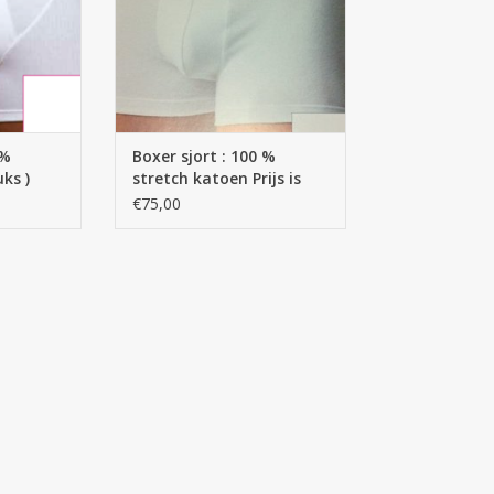
 %
Boxer sjort : 100 %
uks )
stretch katoen Prijs is
per 2 stuks
€75,00