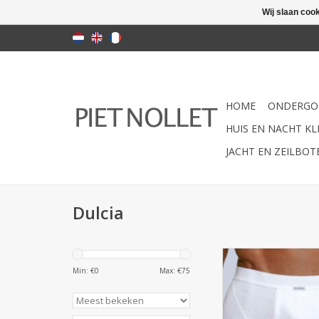
Wij slaan coo
HOME
ONDERGO
HUIS EN NACHT KLE
JACHT EN ZEILBO
Dulcia
Boxer sjort : 100 
Prijs is per 2 s
Min: €
0
Max: €
75
TOEVOEGEN AAN WI