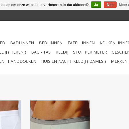
kies op om onze website te verbeteren. Is dat akkoord?
Ja
Nee
Meer 
ED
BADLINNEN
BEDLINNEN
TAFELLINNEN
KEUKENLINNE
DIJ ( HEREN )
BAG - TAS
KLEDIJ
STOF PER METER
GESCHEN
TEN , HANDDOEKEN
HUIS EN NACHT KLEDIJ ( DAMES )
MERKEN
% katoen
Boxer sjort : 100 % stretch
tuks
katoen
Prijs is per 2 stuks
NKELWAGEN
TOEVOEGEN AAN WINKELWAGEN