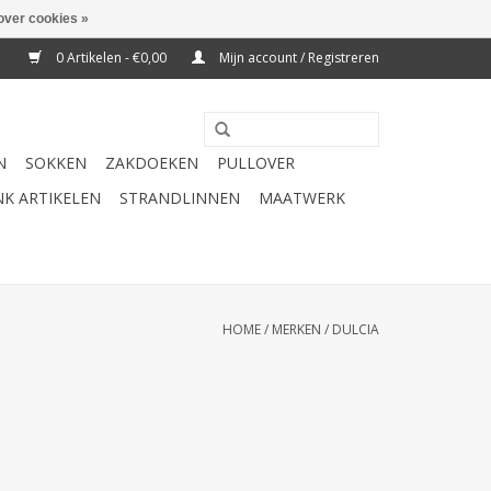
over cookies »
0 Artikelen - €0,00
Mijn account / Registreren
N
SOKKEN
ZAKDOEKEN
PULLOVER
K ARTIKELEN
STRANDLINNEN
MAATWERK
HOME
/
MERKEN
/
DULCIA