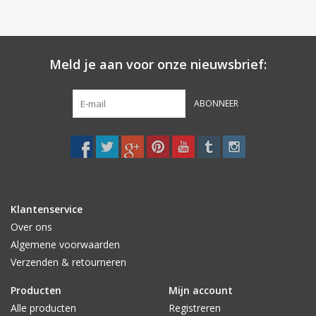
Piped edges, twin patch pockets and mother-of-pearl buttons
enhance the same stylish, casual elegance also found in the
trousers. The gentle elastic of the waistband does not pinch;
two buttons release the waist and there is also a fly button.
Meld je aan voor onze nieuwsbrief:
Sweet dreams.
ABONNEER
Klantenservice
Over ons
Algemene voorwaarden
Verzenden & retourneren
Producten
Mijn account
Alle producten
Registreren