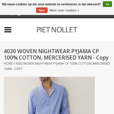
Wij slaan cookies op om onze website te verbeteren. Is dat akkoord?
Ja
Nee
Meer over cookies »
0 Artikelen - €0,00
Home
Ondergoed
4030 WOVEN NIGHTWEAR PYJAMA CP
Badlinnen
100% COTTON, MERCERISED YARN - Copy
HOME
/
4030 WOVEN NIGHTWEAR PYJAMA CP 100% COTTON, MERCERISED
Bedlinnen
YARN - COPY
Tafellinnen
Keukenlinnen
Sokken