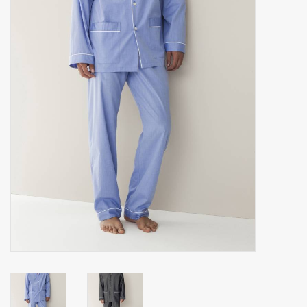
Zakdoeken
Pullover
Huis en nacht kledij ( HEREN
)
Bag - tas
Kledij
Stof per meter
GESCHENK ARTIKELEN