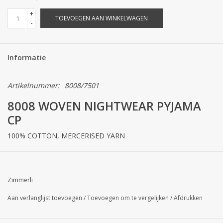
+
TOEVOEGEN AAN WINKELWAGEN
-
Informatie
Artikelnummer:
8008/7501
8008 WOVEN NIGHTWEAR PYJAMA
CP
100% COTTON, MERCERISED YARN
WOVEN NIGHTWEAR
Zimmerli
Now the day is over, night is drawing nigh - time to luxuriate in
Aan verlanglijst toevoegen
/
Toevoegen om te vergelijken
/
Afdrukken
nightwear by Zimmerli of Switzerland. The appeal of the top lies
in its very comfortable cut and perfect garment proportions.