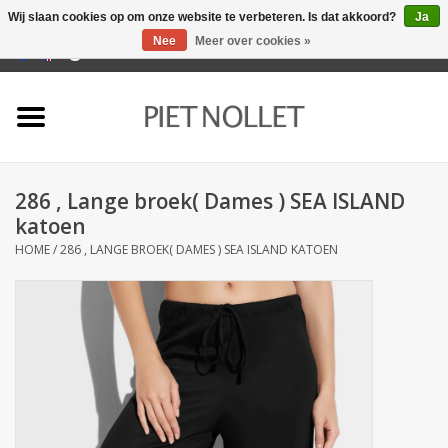
Wij slaan cookies op om onze website te verbeteren. Is dat akkoord?
Ja
Nee
Meer over cookies »
0 Artikelen - €0,00
Home
Ondergoed
286 , Lange broek( Dames ) SEA ISLAND
Badlinnen
katoen
HOME
/
286 , LANGE BROEK( DAMES ) SEA ISLAND KATOEN
Bedlinnen
Tafellinnen
Keukenlinnen
Sokken