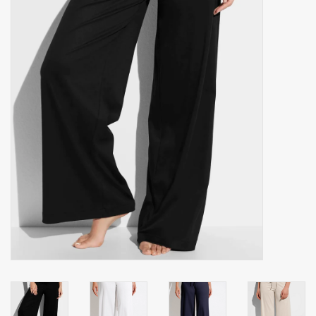
Zakdoeken
Pullover
Huis en nacht kledij ( HEREN
)
Bag - tas
Kledij
Stof per meter
GESCHENK ARTIKELEN