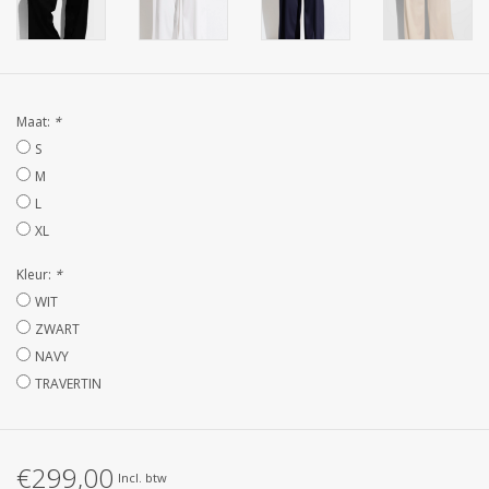
STRANDLINNEN
MAATWERK
Maat:
*
Jacht en Zeilboten ,
S
handdoeken
M
L
Huis en nacht kledij (
XL
DAMES )
Kleur:
*
WIT
Merken
ZWART
NAVY
TRAVERTIN
€299,00
Incl. btw