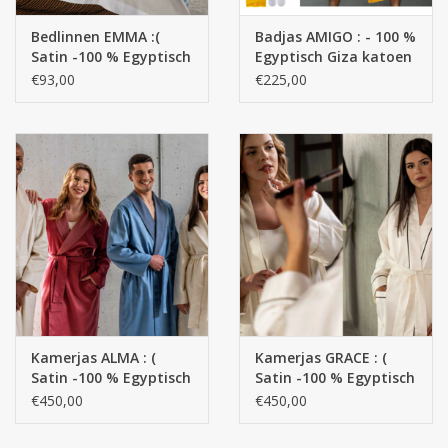
Bedlinnen EMMA :(
Badjas AMIGO : - 100 %
Satin -100 % Egyptisch
Egyptisch Giza katoen
GIZA katoen- Extra
Extra lange draden /
€93,00
€225,00
lange draden / 700
400 g/m2
Thread Count )- 120
g/m2
Kamerjas ALMA : (
Kamerjas GRACE : (
Satin -100 % Egyptisch
Satin -100 % Egyptisch
GIZA katoen- Extra
GIZA katoen- Extra
€450,00
€450,00
lange draden / 310
lange draden / 150
g/m2
g/m2