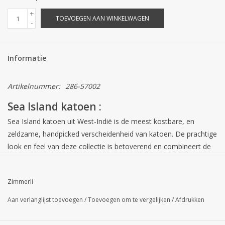
+
TOEVOEGEN AAN WINKELWAGEN
-
Informatie
Artikelnummer:
286-57002
Sea Island katoen :
Sea Island katoen uit West-Indië is de meest kostbare, en
zeldzame, handpicked verscheidenheid van katoen. De prachtige
look en feel van deze collectie is betoverend en combineert de
natuurlijke glans van zijde, de zachtheid van kasjmier en de
duurzaamheid van wol. Elk individueel onderdeel van ondergoed
Zimmerli
is gecertificeerd met een genummerd hologram.
Aan verlanglijst toevoegen
/
Toevoegen om te vergelijken
/
Afdrukken
WIST JE DAT? 5 SEA ISLAND FEITEN.
Als pioniers van welzijn selecteren we alleen de hoogste