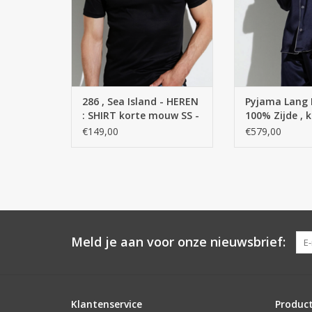
gladde zijden in
van de dag wo
momenten van o
Met zijn aangena
dit materiaal r
makkelij
temperatuurreg
286 , Sea Island - HEREN
Pyjama Lang 
: SHIRT korte mouw SS -
100% Zijde , 
TOEVOEGEN AAN
100 % Katoen
€149,00
€579,00
Meld je aan voor onze nieuwsbrief:
Klantenservice
Produc