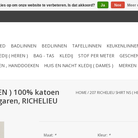
kies op om onze website te verbeteren. Is dat akkoord?
Ja
Nee
Meer 
ED
BADLINNEN
BEDLINNEN
TAFELLINNEN
KEUKENLINNE
DIJ ( HEREN )
BAG - TAS
KLEDIJ
STOF PER METER
GESCHEN
TEN , HANDDOEKEN
HUIS EN NACHT KLEDIJ ( DAMES )
MERKEN
EN ) 100% katoen
HOME
/
207 RICHELIEU SHIRT NS ( 
 garen, RICHELIEU
Maat:
*
Kleur:
*