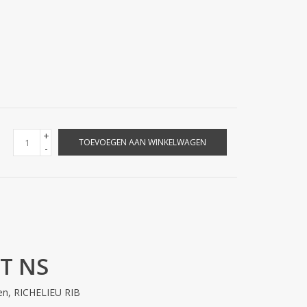
+
TOEVOEGEN AAN WINKELWAGEN
-
RT NS
ren, RICHELIEU RIB