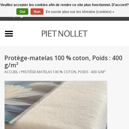
Veuillez accepter les cookies afin de rendre ce site plus fonctionnel. D'accord?
Oui
Non
En savoir plus sur les témoins (cookies) »
0 Articles - €0,00
Accueil
Sous-vêtement
Protège-matelas 100 % coton, Poids : 400
serviettes
g/m²
ACCUEIL
/
PROTÈGE-MATELAS 100 % COTON, POIDS : 400 G/M²
literie
napery
linge de cuisine
chaussettes