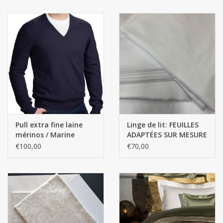
Pull extra fine laine
Linge de lit: FEUILLES
mérinos / Marine
ADAPTÉES SUR MESURE
/ COULEURS SOLIDES
€100,00
€70,00
DE QUALITÉ
SUPÉRIEURE Satin -
100% coton égyptien /
300 fils au pouce carré