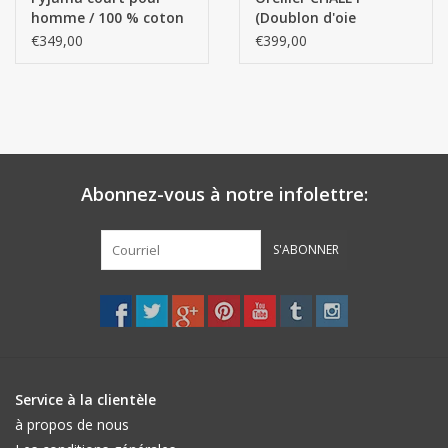
homme / 100 % coton
(Doublon d'oie
Sea Island
canadienne blanc
€349,00
€399,00
neuf) - Copie
Abonnez-vous à notre infolettre:
S'ABONNER
Service à la clientèle
à propos de nous