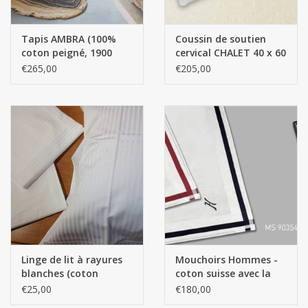
Le bord en jersey cousu sur le côté et l'élastique tout autour
Tapis AMBRA (100%
Coussin de soutien
assurent un ajustement parfait du dessus du matelas.
coton peigné, 1900
cervical CHALET 40 x 60
Convient aux matelas jusqu'à 30 cm d'épaisseur.
gr/m2)
cm
€265,00
€205,00
Le linge de maison Comfort MOLTON-KALMUCK est lavable
jusqu'à 90°C et peut être séché en machine.
100% coton
Norme ÖKO-Tex 100
Linge de lit à rayures
Mouchoirs Hommes -
blanches (coton
coton suisse avec la
égyptien 300 fils au
première lettre brodée
€25,00
€180,00
pouce carré)
(cousue) Par 3 pièces