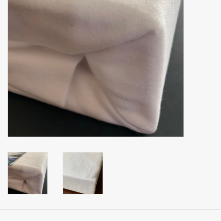
mouchoirs
pull-over
Maison et vêtements de
nuit (MEN)
Sac - Sac
costume
Tissus au mètre
ARTICLES CADEAUX