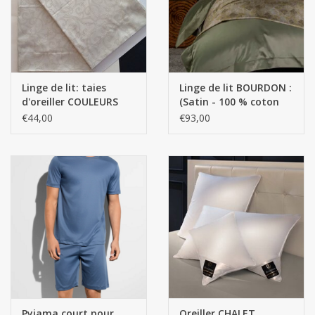
Linge de lit: taies
Linge de lit BOURDON :
d'oreiller COULEURS
(Satin - 100 % coton
SOLIDES SUR MESURE /
égyptien GIZA - Fils
€44,00
€93,00
600 fils au pouce
extra longs / 700
fils/cm²) - 130 g/m²
Pyjama court pour
Oreiller CHALET