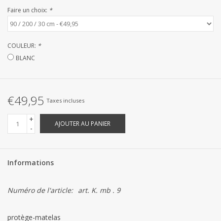
Linge de Plage
Faire un choix:
*
SUR MESURE
COULEUR:
*
BLANC
Yacht et voiliers, serviettes
Vêtements d'intérieur et de
€49,95
nuit (FEMMES)
Taxes incluses
+
AJOUTER AU PANIER
Marques
-
Informations
Numéro de l'article:
art. K. mb . 9
protège-matelas