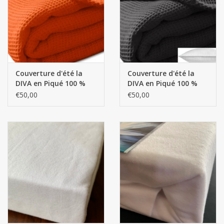
mouchoirs
pull-over
Couverture d'été la
Couverture d'été la
Maison et vêtements de
DIVA en Piqué 100 %
DIVA en Piqué 100 %
nuit (MEN)
coton sélectionné de
coton sélectionné de
€50,00
€50,00
haute qualité
haute qualité
Sac - Sac
costume
Tissus au mètre
ARTICLES CADEAUX