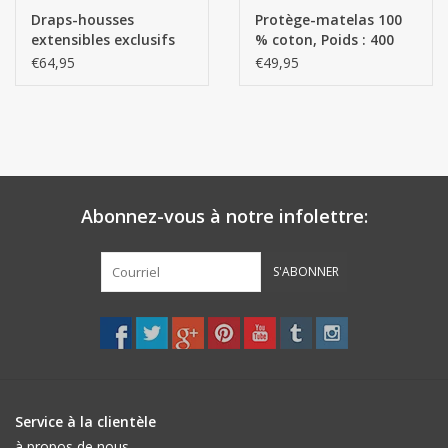
Linge de Plage
Draps-housses
Protège-matelas 100
extensibles exclusifs
% coton, Poids : 400
Qualité 93 / Hauteur
g/m²
€64,95
€49,95
SUR MESURE
de matelas jusqu'à 40
cm / 95 % coton, 5 %
élasthanne
Yacht et voiliers, serviettes
Vêtements d'intérieur et de
nuit (FEMMES)
Abonnez-vous à notre infolettre:
Marques
S'ABONNER
Service à la clientèle
à propos de nous