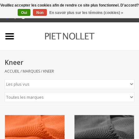
Veuillez accepter les cookies afin de rendre ce site plus fonctionnel. D'accord?
Oui
Non
En savoir plus sur les témoins (cookies) »
0 Articles - €0,00
Accueil
Sous-vêtement
Kneer
serviettes
ACCUEIL
/
MARQUES
/
KNEER
literie
napery
linge de cuisine
chaussettes