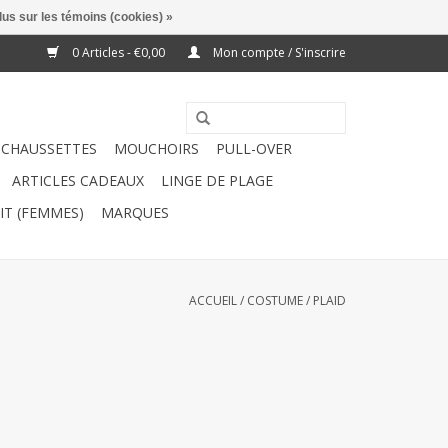
lus sur les témoins (cookies) »
0 Articles - €0,00
Mon compte / S'inscrire
CHAUSSETTES
MOUCHOIRS
PULL-OVER
ARTICLES CADEAUX
LINGE DE PLAGE
IT (FEMMES)
MARQUES
ACCUEIL
/
COSTUME
/
PLAID