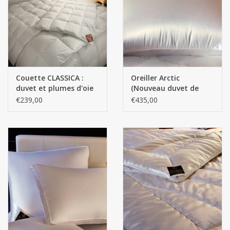
Couette CLASSICA :
Oreiller Arctic
duvet et plumes d'oie
(Nouveau duvet de
polonaise blanche
canard arctique blanc)
€239,00
€435,00
neuve
(100% duvet)