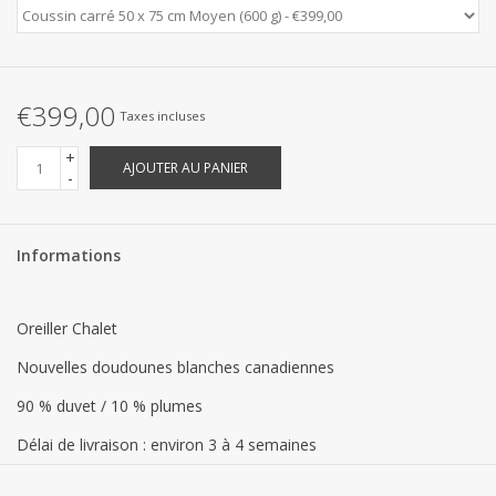
Linge de Plage
SUR MESURE
€399,00
Taxes incluses
Yacht et voiliers, serviettes
+
AJOUTER AU PANIER
-
Vêtements d'intérieur et de
nuit (FEMMES)
Informations
Marques
Oreiller Chalet
Nouvelles doudounes blanches canadiennes
90 % duvet / 10 % plumes
Délai de livraison : environ 3 à 4 semaines
Ceci est un TRAVAIL SUR MESURE / Les travaux sur mesure ne