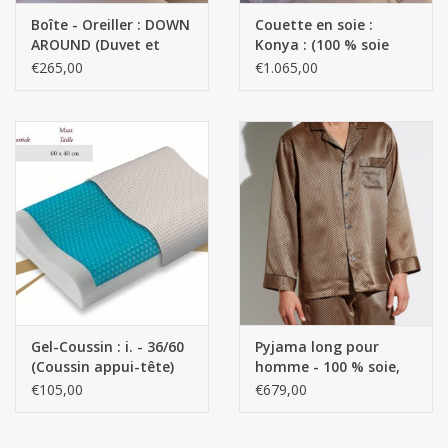
Boîte - Oreiller : DOWN
Couette en soie :
AROUND (Duvet et
Konya : (100 % soie
plumes d'oie blanche
naturelle)
€265,00
€1.065,00
neuve)
Gel-Coussin : i. - 36/60
Pyjama long pour
(Coussin appui-tête)
homme - 100 % soie,
couleur or fantaisie
€105,00
€679,00