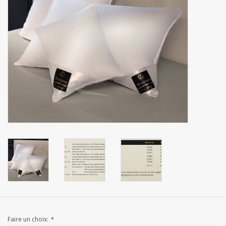
mouchoirs
pull-over
Maison et vêtements de
nuit (MEN)
Sac - Sac
costume
Tissus au mètre
ARTICLES CADEAUX
Faire un choix:
*