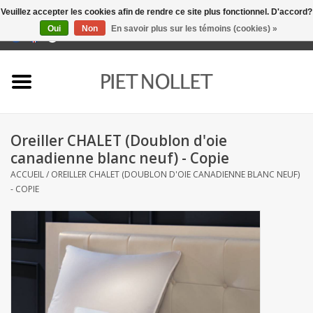
Veuillez accepter les cookies afin de rendre ce site plus fonctionnel. D'accord?
Oui
Non
En savoir plus sur les témoins (cookies) »
0 Articles - €0,00
Accueil
Sous-vêtement
Oreiller CHALET (Doublon d'oie
serviettes
canadienne blanc neuf) - Copie
ACCUEIL
/
OREILLER CHALET (DOUBLON D'OIE CANADIENNE BLANC NEUF)
literie
- COPIE
napery
linge de cuisine
chaussettes