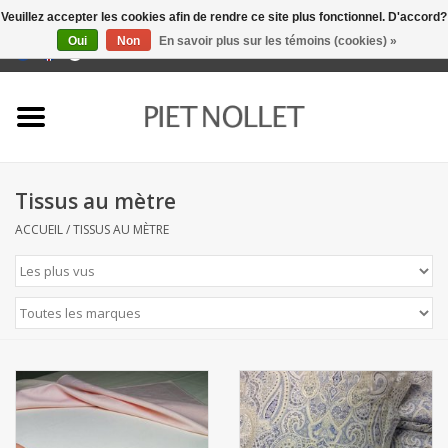
Veuillez accepter les cookies afin de rendre ce site plus fonctionnel. D'accord?
Oui
Non
En savoir plus sur les témoins (cookies) »
0 Articles - €0,00
Accueil
Sous-vêtement
Tissus au mètre
serviettes
ACCUEIL
/
TISSUS AU MÈTRE
literie
napery
linge de cuisine
chaussettes