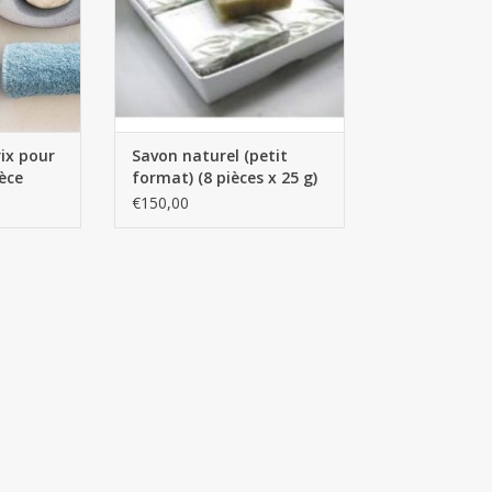
NIER
rix pour
Savon naturel (petit
ièce
format) (8 pièces x 25 g)
x 6 boîtes
€150,00