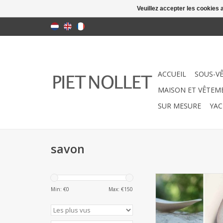
Veuillez accepter les cookies 
ACCUEIL
SOUS-V
MAISON ET VÊTEME
SUR MESURE
YAC
savon
Savon naturel 150 g. 
pièces. Ce produit e
Min: €
0
Max: €
150
sur mesure. / Les ar
mesure ne peuven
retournés.