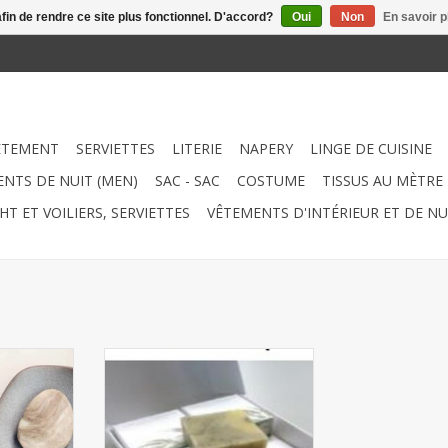
afin de rendre ce site plus fonctionnel. D'accord?
Oui
Non
En savoir p
ÊTEMENT
SERVIETTES
LITERIE
NAPERY
LINGE DE CUISINE
NTS DE NUIT (MEN)
SAC - SAC
COSTUME
TISSUS AU MÈTRE
HT ET VOILIERS, SERVIETTES
VÊTEMENTS D'INTÉRIEUR ET DE NU
Prix pour 6
Savon naturel (étroit) (8 pièces x
st fabriqué
25 g) x 6 boîtes. Dimensions : 4,5
ticles sur
x 4,5 cm
t être
AJOUTER AU PANIER