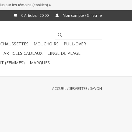
lus sur les témoins (cookies) »
0 Articles - €0,00
Mon compte / S'inscrire
CHAUSSETTES
MOUCHOIRS
PULL-OVER
ARTICLES CADEAUX
LINGE DE PLAGE
IT (FEMMES)
MARQUES
ACCUEIL
/
SERVIETTES
/
SAVON