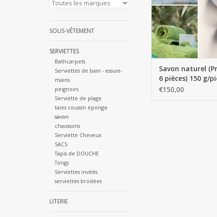
AJOUTER AU PA
SOUS-VÊTEMENT
SERVIETTES
Bathcarpets
Savon naturel (P
Serviettes de bain - essuie-
6 pièces) 150 g/p
mains
€150,00
peignoirs
Serviette de plage
taies coussin éponge
savon
chaussons
Serviette Cheveux
SACS
Tapis de DOUCHE
Tongs
Serviettes invités
serviettes brodées
LITERIE